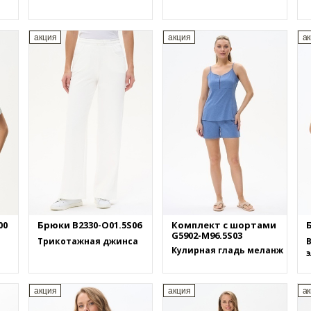
акция
акция
а
00
Брюки B2330-O01.5S06
Комплект с шортами
Б
G5902-M96.5S03
Трикотажная джинса
В
Кулирная гладь меланж
акция
акция
а