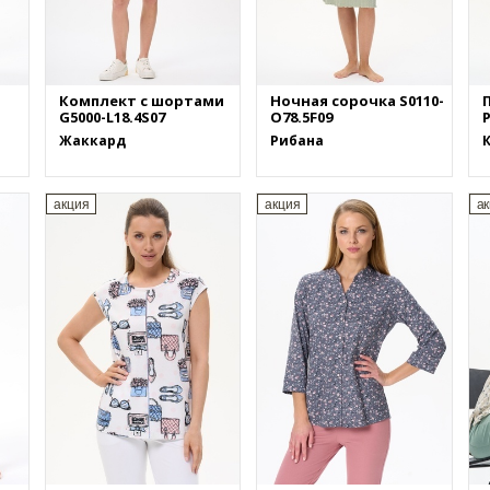
Комплект с шортами
Ночная сорочка S0110-
G5000-L18.4S07
O78.5F09
P
Жаккард
Рибана
акция
акция
а