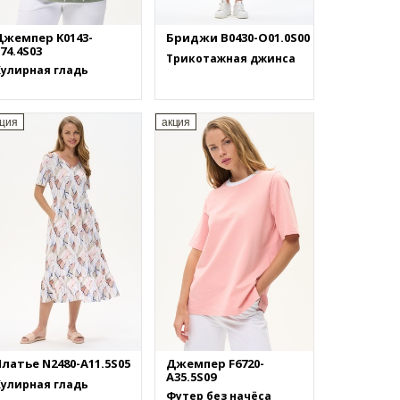
Джемпер K0143-
Бриджи B0430-O01.0S00
74.4S03
Трикотажная джинса
Кулирная гладь
кция
акция
латье N2480-A11.5S05
Джемпер F6720-
A35.5S09
Кулирная гладь
Футер без начёса