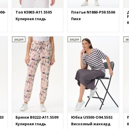
06-
Топ K5903-A11.5S05
Платье N1880-P59.5S06
F
Кулирная гладь
Пике
акция
акция
а
03
Брюки B0222-A11.5S09
Юбка U5500-O94.5S02
П
Кулирная гладь
Вискозный жаккард