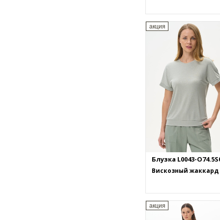
акция
Блузка L0043-O74.5S
Вискозный жаккард
акция