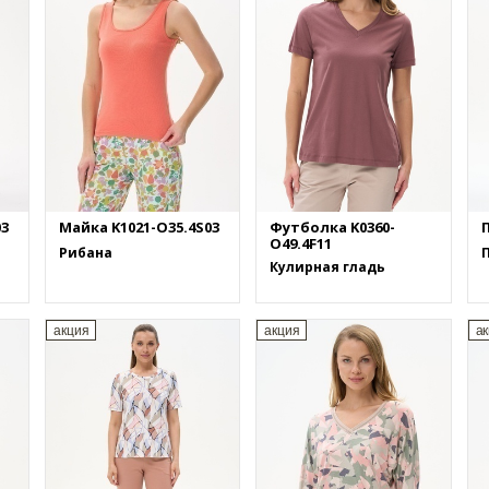
03
Майка K1021-O35.4S03
Футболка K0360-
П
O49.4F11
Рибана
Кулирная гладь
акция
акция
а