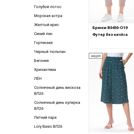
Голубой лотос
Морская астра
Желтый ирис
Брюки B0450-O19
Синий лен
Футер без начёса
Гортензия
Черный тюльпан
акция
Бегония
Хризантема
ЛЁН
Солнечный день вискоза
ВЛ26
Солнечный день кулирка
ВЛ26
Летний парк
Lory Basic ВЛ26