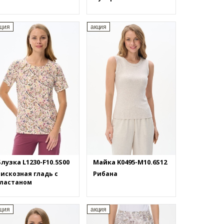
кция
акция
лузка L1230-F10.5S00
Майка K0495-M10.6S12
искозная гладь с
Рибана
эластаном
кция
акция