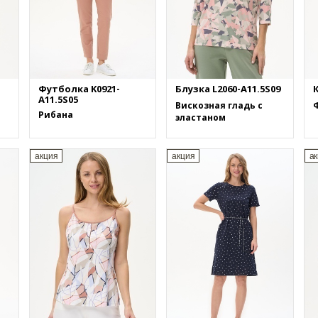
Футболка K0921-
Блузка L2060-A11.5S09
К
A11.5S05
Вискозная гладь с
Ф
Рибана
эластаном
акция
акция
а