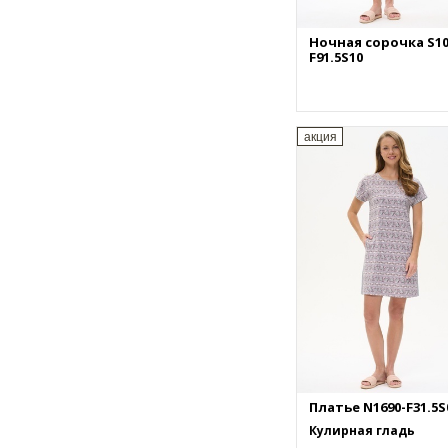
Ночная сорочка S10
F91.5S10
акция
Платье N1690-F31.5S
Кулирная гладь