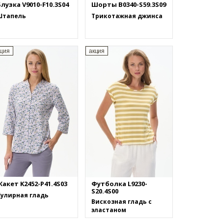
лузка V9010-F10.3S04
Шорты B0340-S59.3S09
Штапель
Трикотажная джинса
кция
акция
акет K2452-P41.4S03
Футболка L9230-
S20.4S00
Кулирная гладь
Вискозная гладь с
эластаном