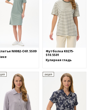
латье N0082-O61.5S09
Футболка K0275-
S10.5S01
Пике
Кулирная гладь
кция
акция