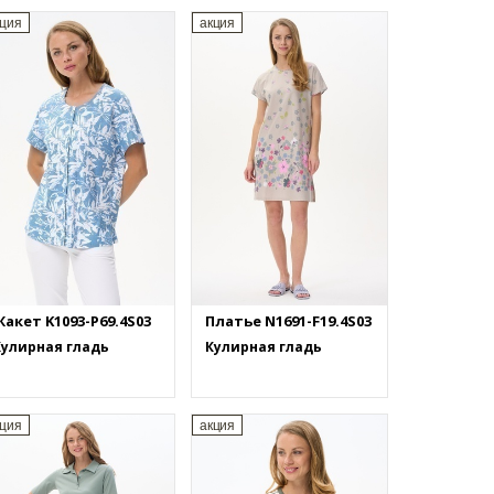
кция
акция
акет K1093-P69.4S03
Платье N1691-F19.4S03
Кулирная гладь
Кулирная гладь
кция
акция