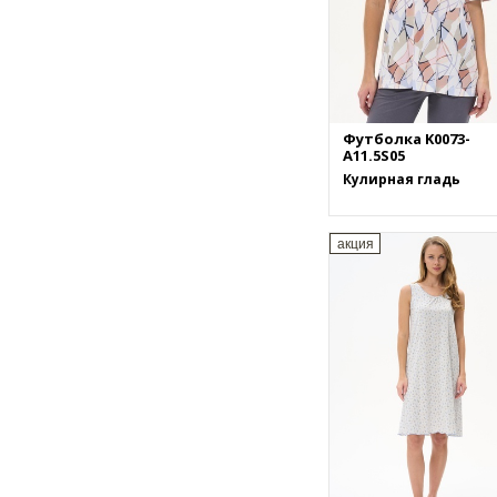
Футболка K0073-
A11.5S05
Кулирная гладь
акция