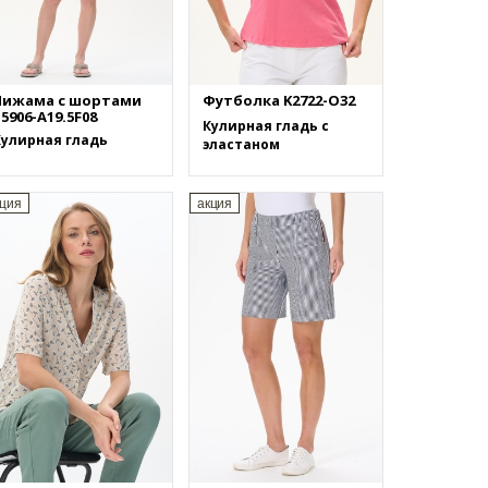
Пижама с шортами
Футболка K2722-O32
5906-A19.5F08
Кулирная гладь с
Кулирная гладь
эластаном
кция
акция