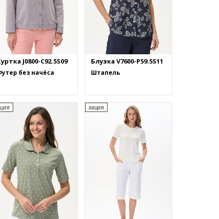
уртка J0800-C92.5S09
Блузка V7600-P59.5S11
утер без начёса
Штапель
кция
акция