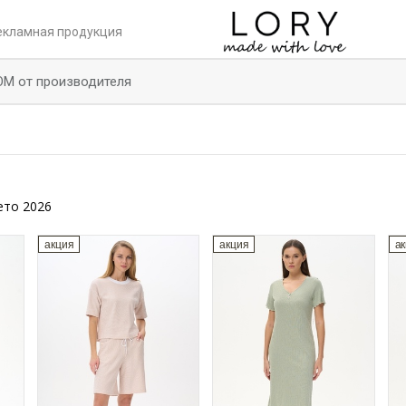
екламная продукция
ОМ от производителя
ето 2026
акция
акция
а