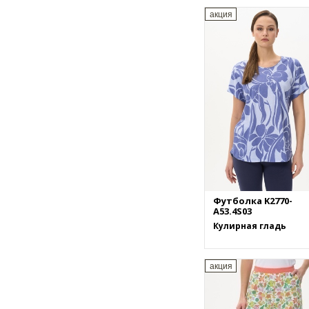
акция
Футболка K2770-
A53.4S03
Кулирная гладь
акция