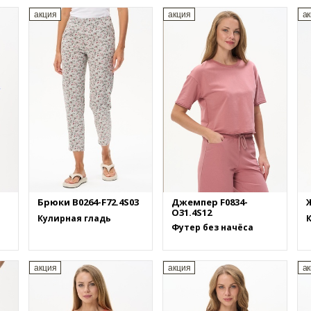
акция
акция
а
Брюки B0264-F72.4S03
Джемпер F0834-
Ж
O31.4S12
Кулирная гладь
Футер без начёса
акция
акция
а