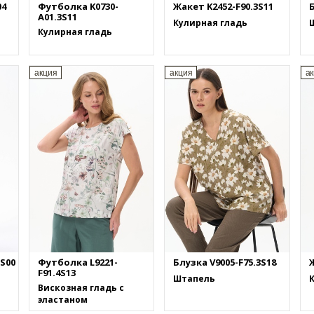
04
Футболка K0730-
Жакет K2452-F90.3S11
Б
A01.3S11
Кулирная гладь
Кулирная гладь
акция
акция
а
S00
Футболка L9221-
Блузка V9005-F75.3S18
Ж
F91.4S13
Штапель
Вискозная гладь с
эластаном