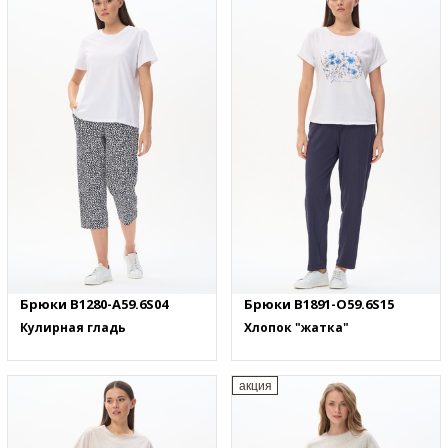
Брюки B1280-A59.6S04
Брюки B1891-O59.6S15
Кулирная гладь
Хлопок "жатка"
акция