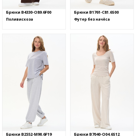
Брюки B4330-O89.6F00
Брюки B1761-C81.6S00
Поливискоза
Футер без начёса
Брюки B2552-M90.6F19
Брюки B7040-O04.6S12