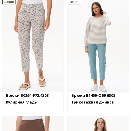
акция
акция
Брюки B0264-F72.4S03
Брюки B1450-O69.6S05
Кулирная гладь
Трикотажная джинса