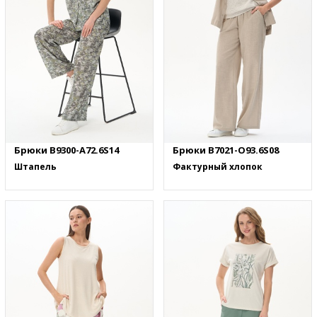
Брюки B9300-A72.6S14
Брюки B7021-O93.6S08
Штапель
Фактурный хлопок