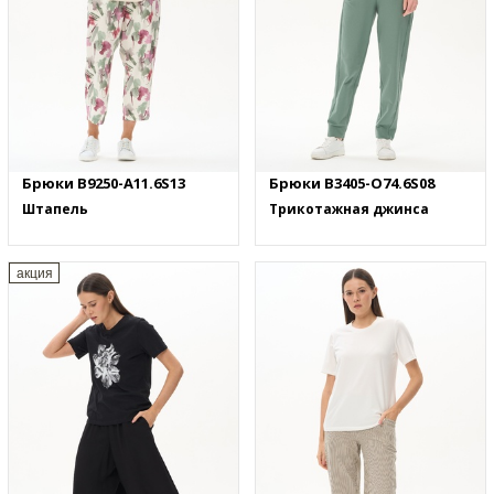
Брюки B9250-A11.6S13
Брюки B3405-O74.6S08
Штапель
Трикотажная джинса
акция