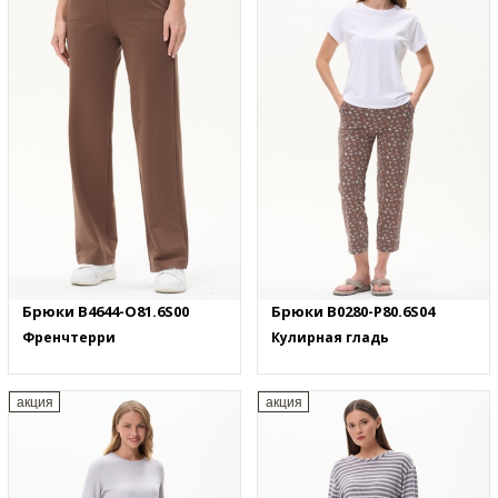
Брюки B4644-O81.6S00
Брюки B0280-P80.6S04
Френчтерри
Кулирная гладь
акция
акция