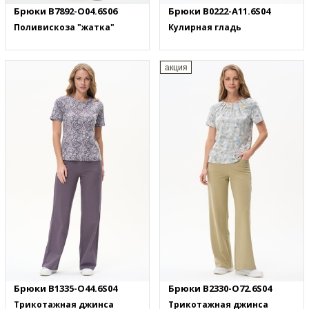
Брюки B7892-O04.6S06
Брюки B0222-A11.6S04
Поливискоза "жатка"
Кулирная гладь
акция
Брюки B1335-O44.6S04
Брюки B2330-O72.6S04
Трикотажная джинса
Трикотажная джинса