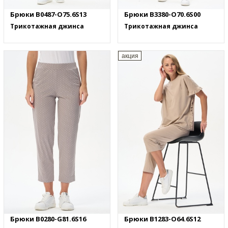
Брюки B0487-O75.6S13
Брюки B3380-O70.6S00
Трикотажная джинса
Трикотажная джинса
акция
Брюки B0280-G81.6S16
Брюки B1283-O64.6S12