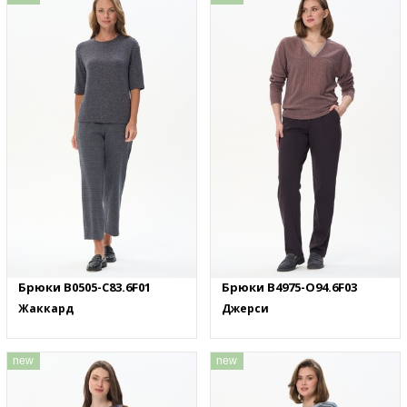
Брюки B0505-C83.6F01
Брюки B4975-O94.6F03
Жаккард
Джерси
new
new