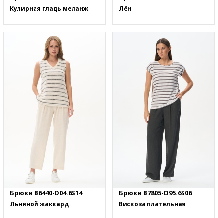
Кулирная гладь меланж
Лён
Брюки B6440-D04.6S14
Брюки B7805-O95.6S06
Льняной жаккард
Вискоза плательная