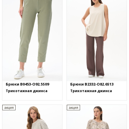
Брюки B0453-O92.5S09
Брюки B2332-O82.6S13
Трикотажная джинса
Трикотажная джинса
акция
акция