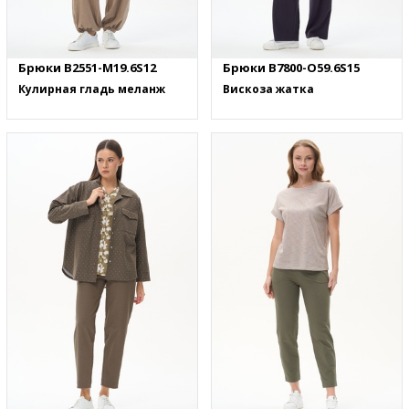
Брюки B2551-M19.6S12
Брюки B7800-O59.6S15
Кулирная гладь меланж
Вискоза жатка