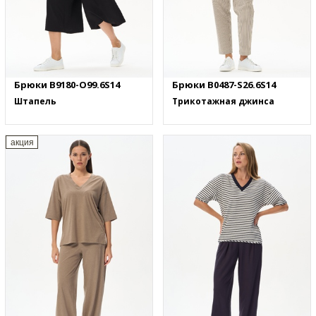
Брюки B9180-O99.6S14
Брюки B0487-S26.6S14
Штапель
Трикотажная джинса
акция