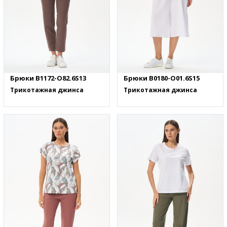
Брюки B1172-O82.6S13
Брюки B0180-O01.6S15
Трикотажная джинса
Трикотажная джинса