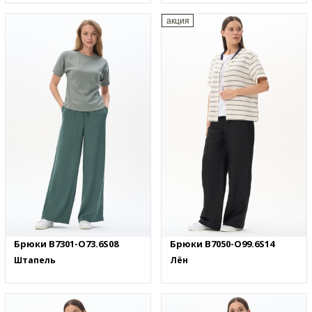
акция
Брюки B7301-O73.6S08
Брюки B7050-O99.6S14
Штапель
Лён