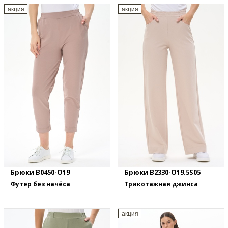
акция
акция
Брюки B0450-O19
Брюки B2330-O19.5S05
Футер без начёса
Трикотажная джинса
акция