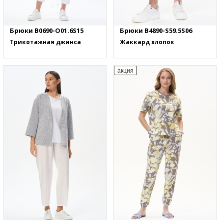
Брюки B0690-O01.6S15
Брюки B4890-S59.5S06
Трикотажная джинса
Жаккард хлопок
акция