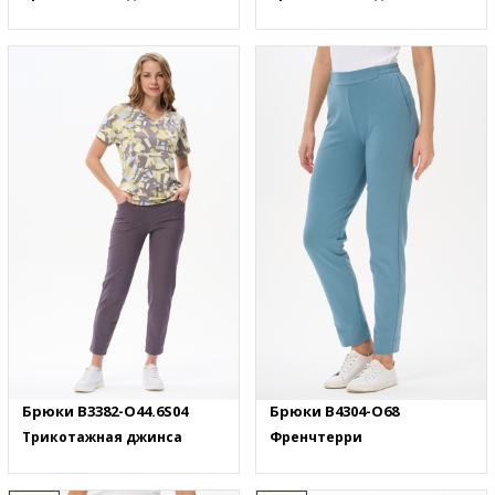
Брюки B3382-O44.6S04
Брюки B4304-O68
Трикотажная джинса
Френчтерри