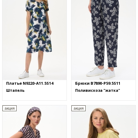
Платье N9220-A11.5S14
Брюки B7890-P59.5S11
Штапель
Поливискоза "жатка"
акция
акция