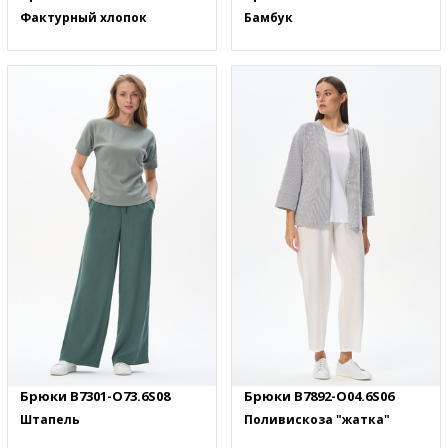
Фактурный хлопок
Бамбук
Брюки B7301-O73.6S08
Брюки B7892-O04.6S06
Штапель
Поливискоза "жатка"