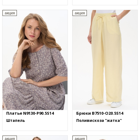
акция
акция
Платье N9130-P90.5S14
Брюки B7510-O20.5S14
Штапель
Поливискоза "жатка"
акция
акция