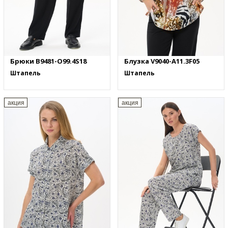
Брюки B9481-O99.4S18
Блузка V9040-A11.3F05
Штапель
Штапель
акция
акция