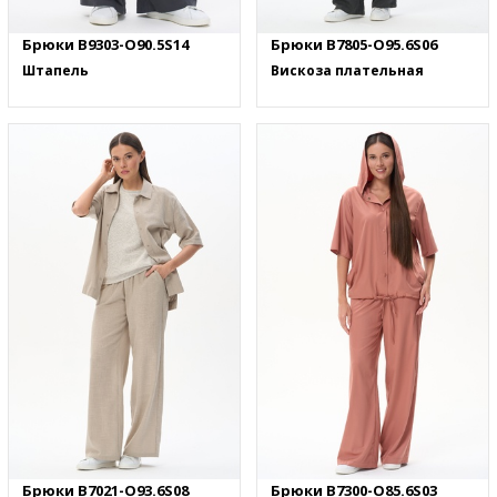
Брюки B9303-O90.5S14
Брюки B7805-O95.6S06
Штапель
Вискоза плательная
Брюки B7021-O93.6S08
Брюки B7300-O85.6S03