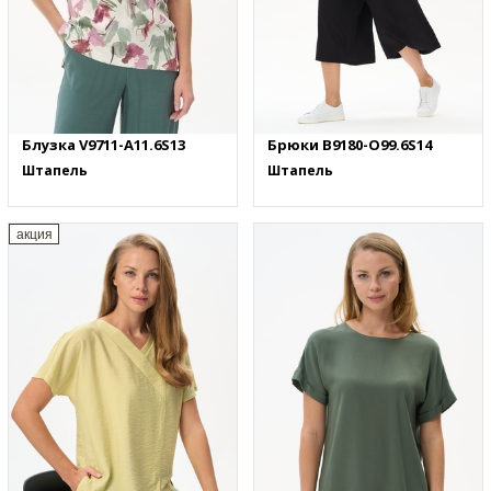
Блузка V9711-A11.6S13
Брюки B9180-O99.6S14
Штапель
Штапель
акция