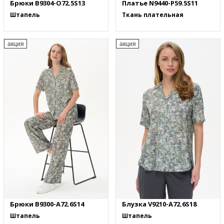
Брюки B9304-O72.5S13
Платье N9440-P59.5S11
Штапель
Ткань плательная
акция
акция
Брюки B9300-A72.6S14
Блузка V9210-A72.6S18
Штапель
Штапель