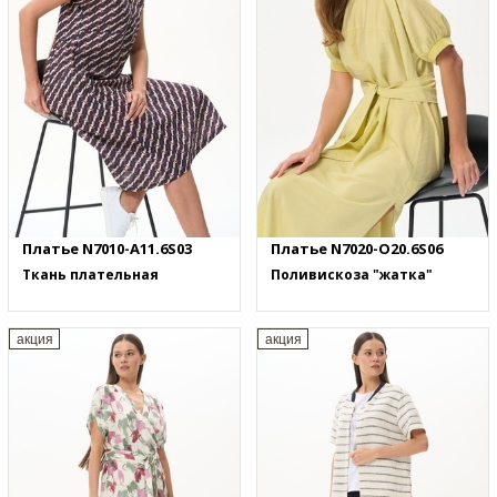
Платье N7010-A11.6S03
Платье N7020-O20.6S06
Ткань плательная
Поливискоза "жатка"
акция
акция