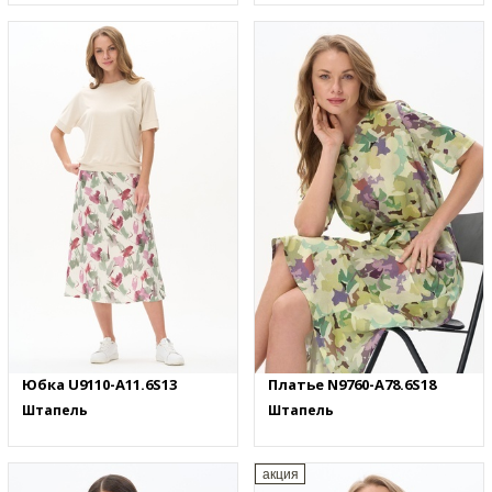
Юбка U9110-A11.6S13
Платье N9760-A78.6S18
Штапель
Штапель
акция