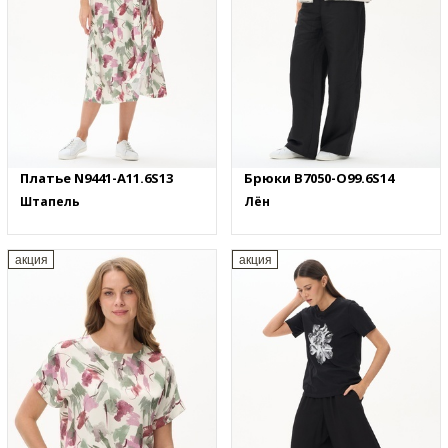
Платье N9441-A11.6S13
Брюки B7050-O99.6S14
Штапель
Лён
акция
акция