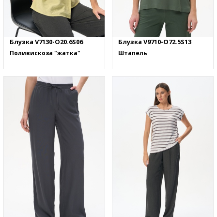
Блузка V7130-O20.6S06
Блузка V9710-O72.5S13
Поливискоза "жатка"
Штапель