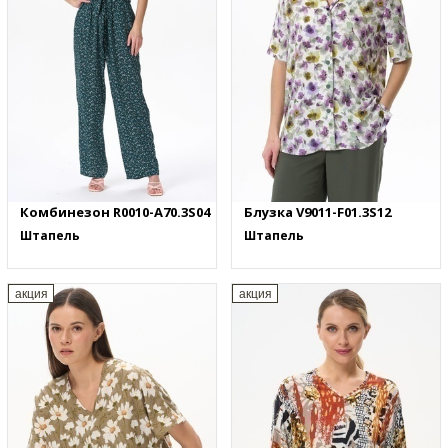
Комбинезон R0010-A70.3S04
Блузка V9011-F01.3S12
Штапель
Штапель
акция
акция