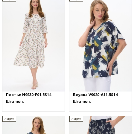
Платье N9230-F01.5S14
Блузка V9020-A11.5S14
Штапель
Штапель
акция
акция