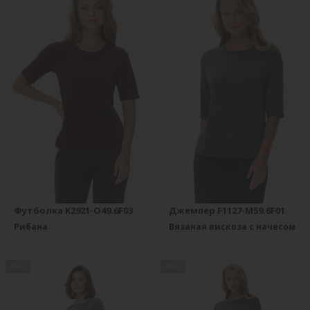
Футболка K2921-O49.6F03
Джемпер F1127-M59.6F01
Рибана
Вязаная вискоза с начесом
new
new