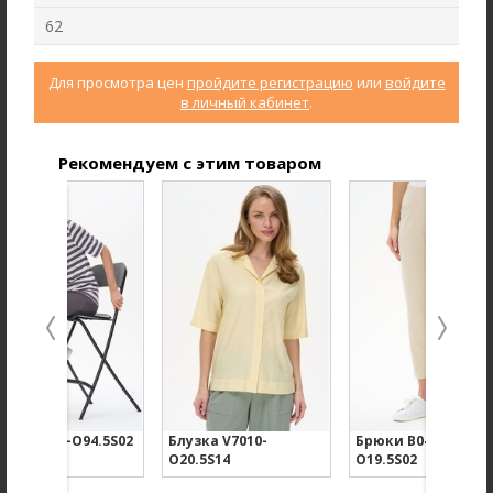
62
Для просмотра цен
пройдите регистрацию
или
войдите
в личный кабинет
.
Рекомендуем с этим товаром
Брюки B4866-O59.6F01
Джемпер F2571-M59.6F01
Вельвет
Вязаная вискоза с начесом
new
new
ка U5500-O94.5S02
Блузка V7010-
Брюки B0487-
O20.5S14
O19.5S02