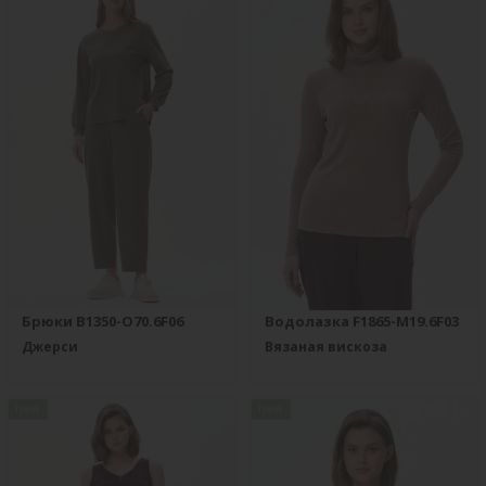
Брюки B1350-O70.6F06
Водолазка F1865-M19.6F03
Джерси
Вязаная вискоза
new
new