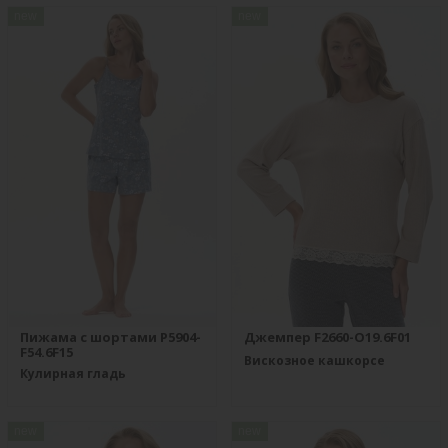
new
new
Пижама с шортами P5904-
Джемпер F2660-O19.6F01
F54.6F15
Вискозное кашкорсе
Кулирная гладь
new
new