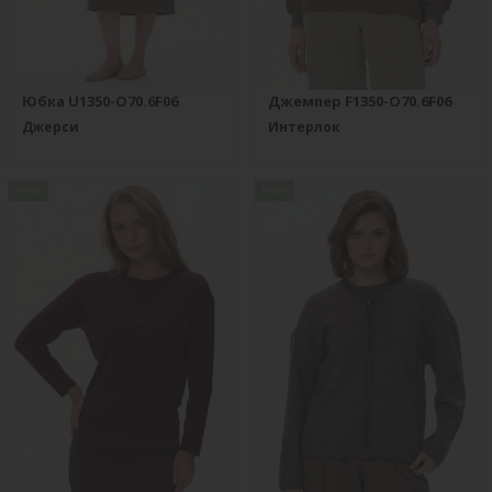
Юбка U1350-O70.6F06
Джемпер F1350-O70.6F06
Джерси
Интерлок
new
new