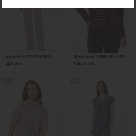
Брюки B4710-O19.6F02
Джемпер F3000-S49.6F03
Джерси
Кашкорсе
new
new