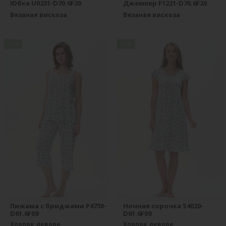
Юбка U0231-D70.6F20
Джемпер F1221-D70.6F20
Вязаная вискоза
Вязаная вискоза
new
new
Пижама с бриджами P4730-
Ночная сорочка S4020-
D61.6F09
D61.6F09
Хлопок деворе
Хлопок деворе