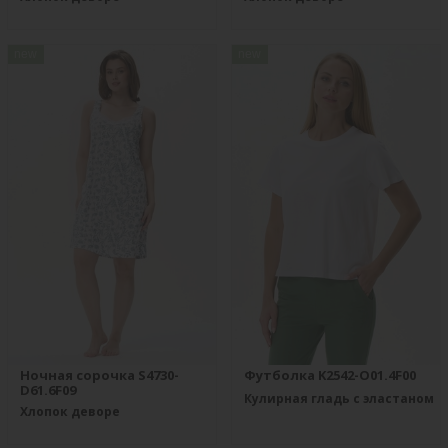
new
new
Ночная сорочка S4730-
Футболка K2542-O01.4F00
D61.6F09
Кулирная гладь с эластаном
Хлопок деворе