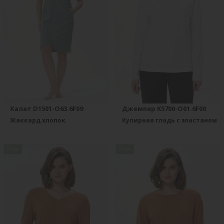
Халат D1501-O63.6F09
Джемпер K5700-O01.6F00
Жаккард хлопок
Кулирная гладь с эластаном
new
new