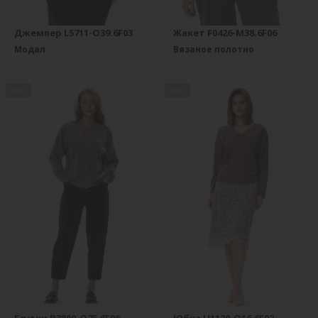
Джемпер L5711-O39.6F03
Жакет F0426-M38.6F06
Модал
Вязаное полотно
new
new