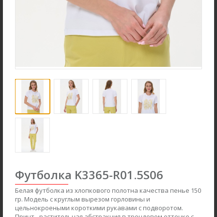
Ночная сорочка S4031-
Джемпер K1580-S83.6F01
F54.6F15
Вязаный хлопок
Вискозная гладь с
Футболка K3365-R01.5S06
эластаном
Белая футболка из хлопкового полотна качества пенье 150
new
new
гр. Модель с круглым вырезом горловины и
цельнокроеными короткими рукавами с подворотом.
Принт - растительная абстракция в трендовом оттенке с