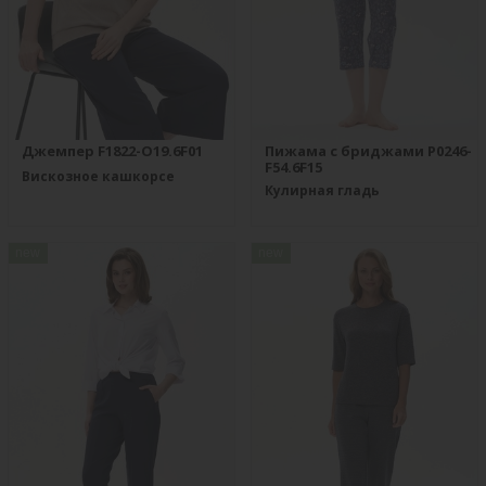
Джемпер F1822-O19.6F01
Пижама с бриджами P0246-
F54.6F15
Вискозное кашкорсе
Кулирная гладь
new
new