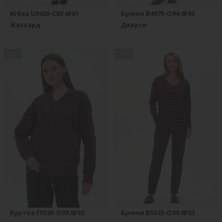
Юбка U0420-C83.6F01
Брюки B4975-O94.6F03
Жаккард
Джерси
new
new
Куртка F5520-O39.6F03
Брюки B5525-O39.6F03