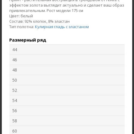
эффектом золота выглядит актуально и сделает ваш образ
привлекательным. Рост модели 175 см
Цвет:
белый
Состав:
92% хлопок, 8% эластан
Тип полотна:
Кулирная гладь с эластаном
Размерный ряд
44
46
48
50
Жакет J1030-L89.6F02
Брюки B4530-O65.6F01
Жаккард
52
Вельвет
54
new
new
56
58
60