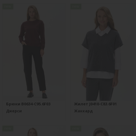
new
new
Брюки B0634-C95.6F03
Жилет J0410-C83.6F01
Джерси
Жаккард
new
new