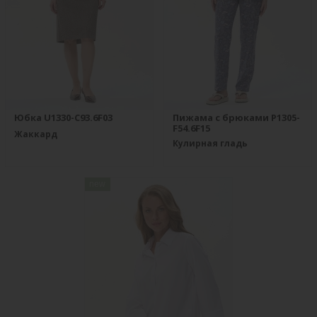
Юбка U1330-C93.6F03
Пижама с брюками P1305-
F54.6F15
Жаккард
Кулирная гладь
new