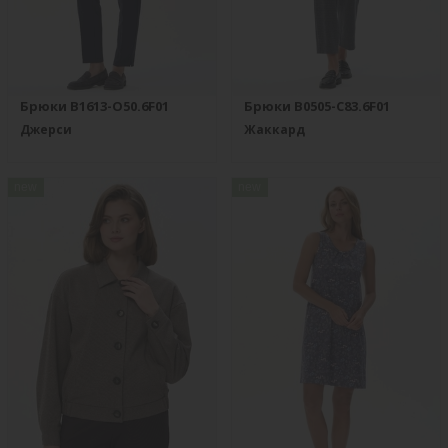
Брюки B1613-O50.6F01
Брюки B0505-C83.6F01
Джерси
Жаккард
new
new