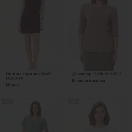
Ночная сорочка S0460-
Джемпер F1220-M19.6F03
O39.6F10
Вязаная вискоза
Модал
new
new