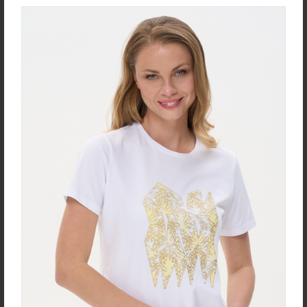
new
new
Юбка U0170-O59.4F02
Халат D0480-F54.6F15
Экокожа
Кулирная гладь
new
new