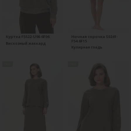
Куртка F5522-U90.6F06
Ночная сорочка S0241-
F54.6F15
Вискозный жаккард
Кулирная гладь
new
new