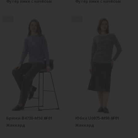
Футер пике с начёсом
Футер пике с начёсом
new
new
Брюки B4720-M50.6F01
Юбка U0075-M50.6F01
Жаккард
Жаккард