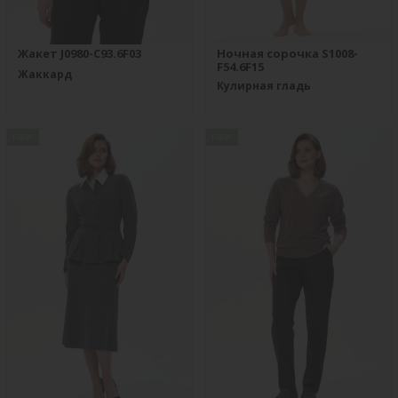
Жакет J0980-C93.6F03
Ночная сорочка S1008-
F54.6F15
Жаккард
Кулирная гладь
new
new