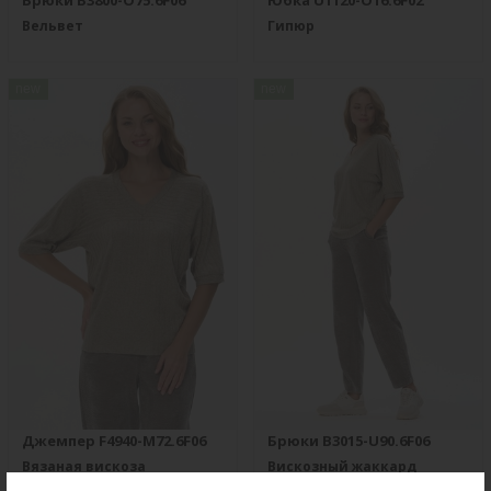
Брюки B3800-O75.6F06
Юбка U1120-O16.6F02
Вельвет
Гипюр
new
new
Джемпер F4940-M72.6F06
Брюки B3015-U90.6F06
Вязаная вискоза
Вискозный жаккард