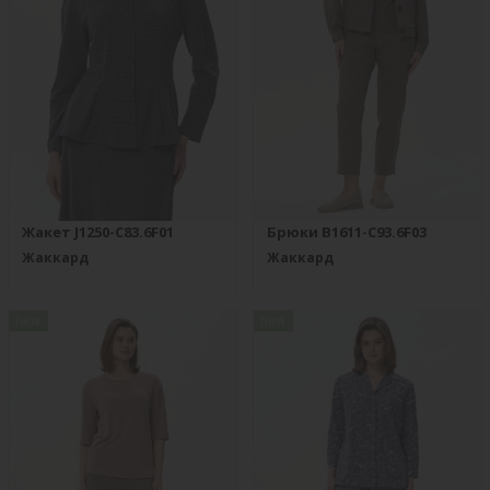
Жакет J1250-C83.6F01
Брюки B1611-C93.6F03
Жаккард
Жаккард
new
new