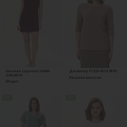
Ночная сорочка S0460-
Джемпер F1220-M19.6F03
O39.6F10
Вязаная вискоза
Модал
new
new