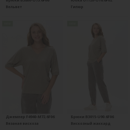
Брюки B3800-O75.6F06
Юбка U1120-O16.6F02
Вельвет
Гипюр
new
new
Джемпер F4940-M72.6F06
Брюки B3015-U90.6F06
Вязаная вискоза
Вискозный жаккард