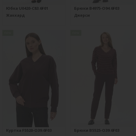
Юбка U0420-C83.6F01
Брюки B4975-O94.6F03
Жаккард
Джерси
new
new
Куртка F5520-O39.6F03
Брюки B5525-O39.6F03