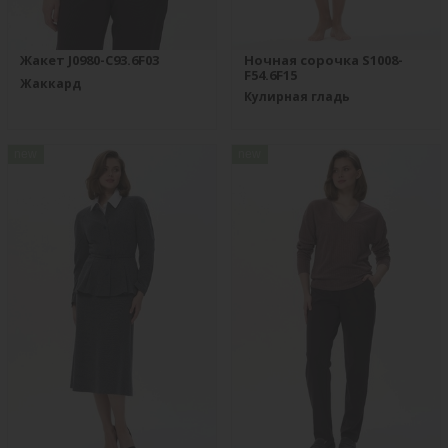
Жакет J0980-C93.6F03
Ночная сорочка S1008-
F54.6F15
Жаккард
Кулирная гладь
new
new