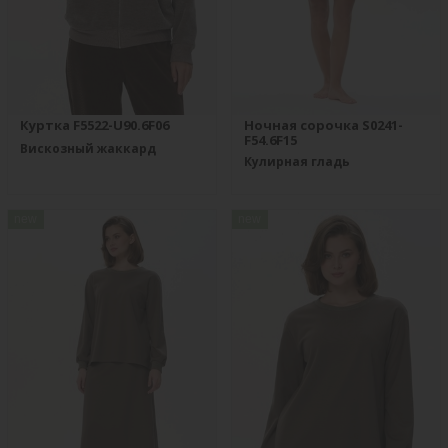
Куртка F5522-U90.6F06
Ночная сорочка S0241-
F54.6F15
Вискозный жаккард
Кулирная гладь
new
new