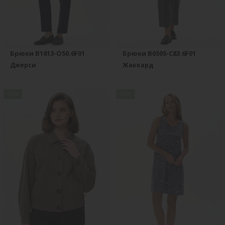
Брюки B1613-O50.6F01
Брюки B0505-C83.6F01
Джерси
Жаккард
new
new