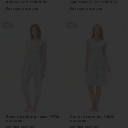
Юбка U0231-D70.6F20
Джемпер F1221-D70.6F20
Вязаная вискоза
Вязаная вискоза
new
new
Пижама с бриджами P4730-
Ночная сорочка S4020-
D61.6F09
D61.6F09
Хлопок деворе
Хлопок деворе