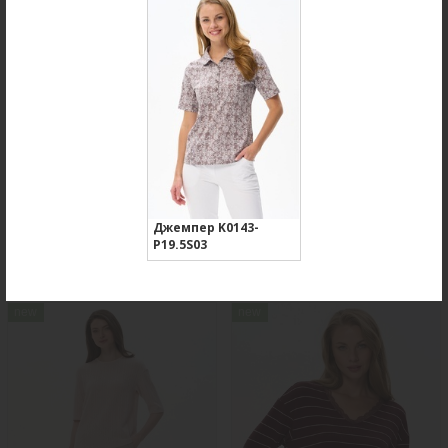
Джемпер K0143-
Брюки B4866-O59.6F01
Джемпер F2571-M59.6F01
P19.5S03
Вельвет
Вязаная вискоза с начесом
new
new