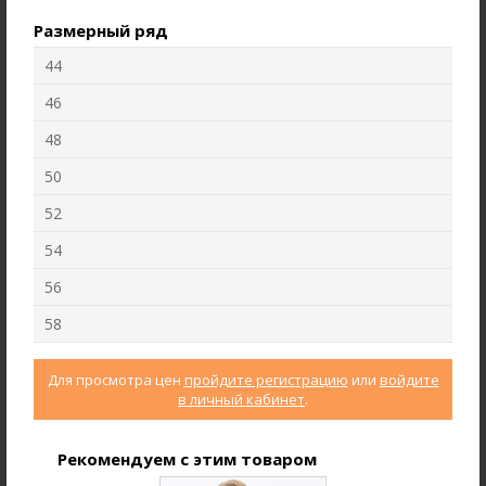
Размерный ряд
44
46
48
50
52
54
56
Жакет J1030-L89.6F02
Брюки B4530-O65.6F01
58
Жаккард
Вельвет
Для просмотра цен
пройдите регистрацию
или
войдите
new
new
в личный кабинет
.
Рекомендуем с этим товаром