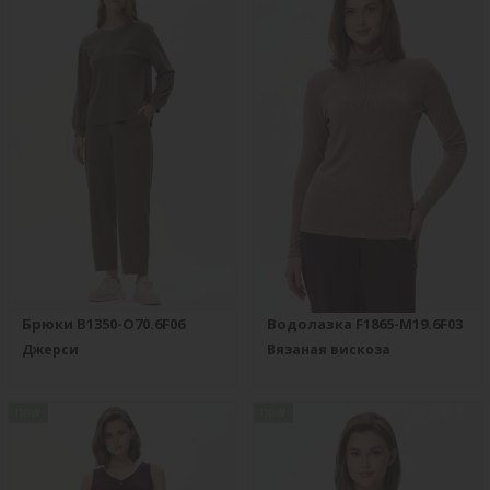
Брюки B1350-O70.6F06
Водолазка F1865-M19.6F03
Джерси
Вязаная вискоза
new
new