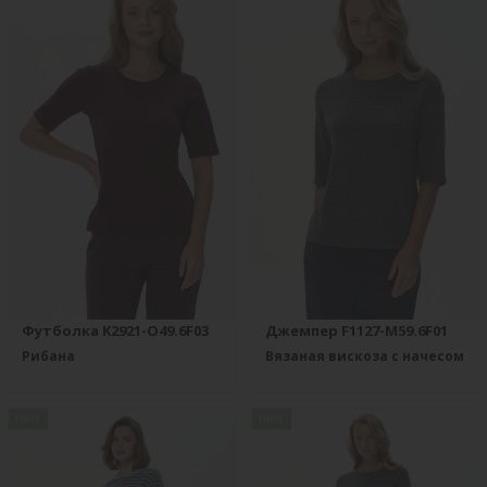
Футболка K2921-O49.6F03
Джемпер F1127-M59.6F01
Рибана
Вязаная вискоза с начесом
new
new