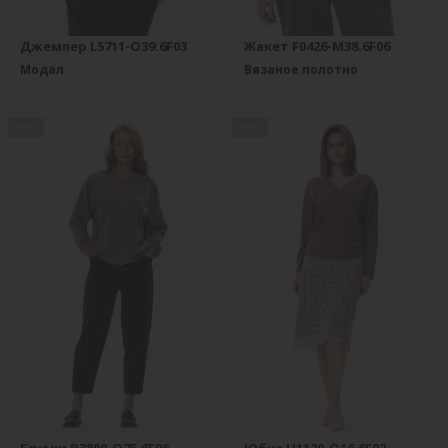
Джемпер L5711-O39.6F03
Жакет F0426-M38.6F06
Модал
Вязаное полотно
new
new