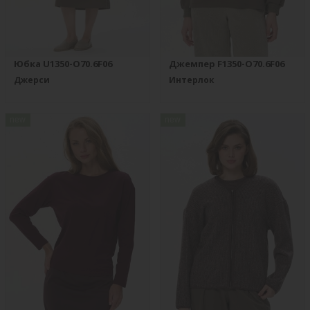
Юбка U1350-O70.6F06
Джемпер F1350-O70.6F06
Джерси
Интерлок
new
new