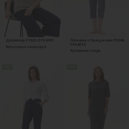
Джемпер F1822-O19.6F01
Пижама с бриджами P0246-
F54.6F15
Вискозное кашкорсе
Кулирная гладь
new
new