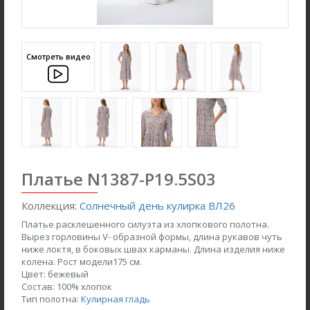
Смотреть видео
Платье N1387-P19.5S03
Коллекция:
Солнечный день кулирка ВЛ26
Ночная сорочка S4031-
Джемпер K1580-S83.6F01
Платье расклешенного силуэта из хлопкового полотна.
F54.6F15
Вязаный хлопок
Вырез горловины V- образной формы, длина рукавов чуть
Вискозная гладь с
ниже локтя, в боковых швах карманы. Длина изделия ниже
эластаном
колена. Рост модели175 см.
Цвет:
бежевый
new
new
Состав:
100% хлопок
Тип полотна:
Кулирная гладь