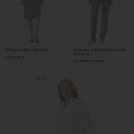
Юбка U1330-C93.6F03
Пижама с брюками P1305-
F54.6F15
Жаккард
Кулирная гладь
new