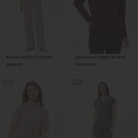
Брюки B4710-O19.6F02
Джемпер F3000-S49.6F03
Джерси
Кашкорсе
new
new