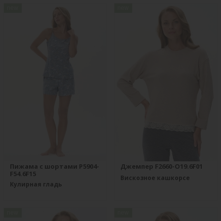
new
new
Пижама с шортами P5904-
Джемпер F2660-O19.6F01
F54.6F15
Вискозное кашкорсе
Кулирная гладь
new
new