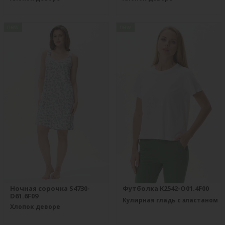
new
new
Ночная сорочка S4730-
Футболка K2542-O01.4F00
D61.6F09
Кулирная гладь с эластаном
Хлопок деворе