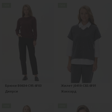
new
new
Брюки B0634-C95.6F03
Жилет J0410-C83.6F01
Джерси
Жаккард
new
new