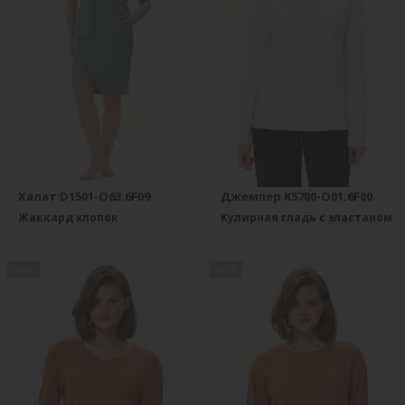
Халат D1501-O63.6F09
Джемпер K5700-O01.6F00
Жаккард хлопок
Кулирная гладь с эластаном
new
new