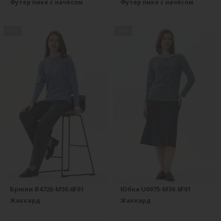
Футер пике с начёсом
Футер пике с начёсом
new
new
Брюки B4720-M50.6F01
Юбка U0075-M50.6F01
Жаккард
Жаккард