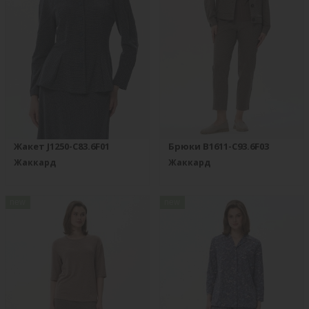
Жакет J1250-C83.6F01
Брюки B1611-C93.6F03
Жаккард
Жаккард
new
new