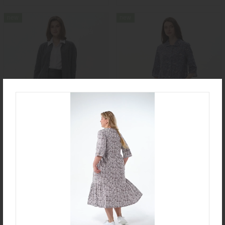
new
new
Юбка U0170-O59.4F02
Халат D0480-F54.6F15
Экокожа
Кулирная гладь
new
new