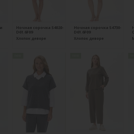
и
Ночная сорочка S4020-
Ночная сорочка S4730-
D61.6F09
D61.6F09
O
Хлопок деворе
Хлопок деворе
new
new
n