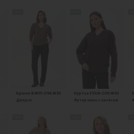
new
new
n
Брюки B4975-O94.6F03
Куртка F5520-O39.6F03
Джерси
Футер пике с начёсом
Ф
new
new
n