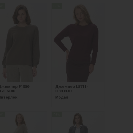
ew
new
Джемпер F1350-
Джемпер L5711-
70.6F06
O39.6F03
Интерлок
Модал
ew
new