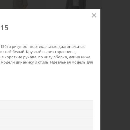
S15
 150 гр рисунок - вертикальные диагональные
Чистый белый. Круглый вырез горловины,
е короткие рукава, по низу оборка, длина ниже
рюки B3015-U90.6F06
Юбка U0170-O59.4F02
 модели динамику и стиль. Идеальная модель для
Вискозный жаккард
Экокожа
ew
new