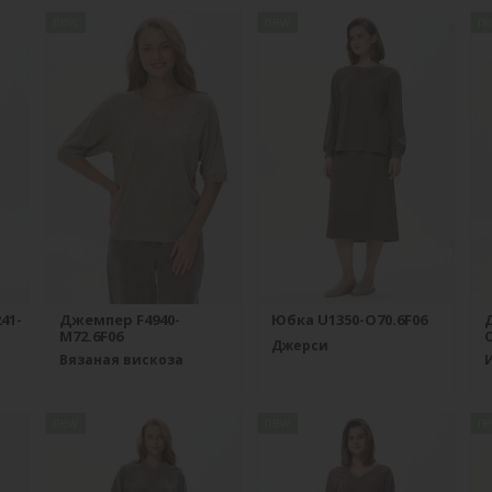
new
new
n
41-
Джемпер F4940-
Юбка U1350-O70.6F06
M72.6F06
O
Джерси
Вязаная вискоза
new
new
n