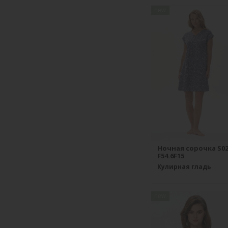
new
Ночная сорочка S02
F54.6F15
Кулирная гладь
new