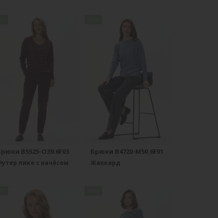
ew
new
Брюки B5525-O39.6F03
Брюки B4720-M50.6F01
утер пике с начёсом
Жаккард
ew
new