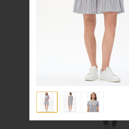
Халат D0480-F54.6F1
Кулирная гладь
new