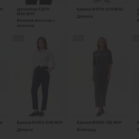
01
Джемпер F2571-
Брюки B4710-O19.6F02
M59.6F01
S
Джерси
Вязаная вискоза с
начесом
new
new
n
и
Брюки B1613-O50.6F01
Брюки B0505-C83.6F01
Ж
Джерси
Жаккард