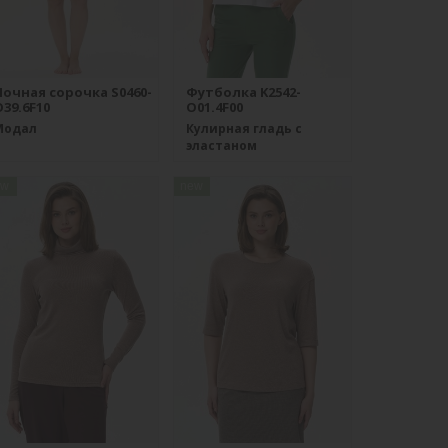
Ночная сорочка S0460-
Футболка K2542-
39.6F10
O01.4F00
Модал
Кулирная гладь с
эластаном
ew
new