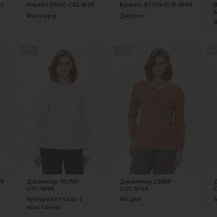
3
Жилет J0410-C83.6F01
Брюки B1350-O70.6F06
M
Жаккард
Джерси
new
new
n
9
Джемпер K5700-
Джемпер L5860-
O01.6F00
O25.5F04
O
Кулирная гладь с
Модал
эластаном