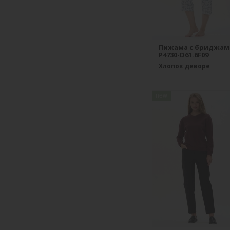
Пижама с бриджам
P4730-D61.6F09
Хлопок деворе
new