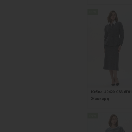
new
Юбка U0420-C83.6F01
Жаккард
new