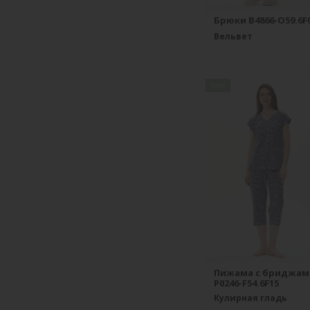
Брюки B4866-O59.6F
Вельвет
new
Пижама с бриджам
P0246-F54.6F15
Кулирная гладь