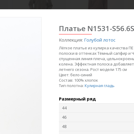
Платье N1531-S56.6
Коллекция:
Голубой лотос
Лёгкое платье из кулирка качества ПЕ
полоски в оттенках Тёмный сапфир и 
спущенная линия плеча, цельнокроены
6
Брюки B3800-O75.6F06
Юбка U1120-O16.6F02
Б
колена. Эффектная полоска добавляет
летнего сезона. Рост модели 175 см
Вельвет
Гипюр
Цвет:
бело-синий
Состав:
100% хлопок
Тип полотна:
Кулирная гладь
new
new
n
Размерный ряд
44
46
48