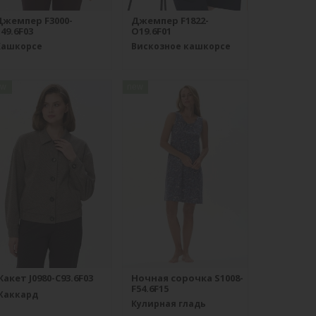
Джемпер F3000-
Джемпер F1822-
49.6F03
O19.6F01
Кашкорсе
Вискозное кашкорсе
ew
new
акет J0980-C93.6F03
Ночная сорочка S1008-
F54.6F15
Жаккард
Кулирная гладь