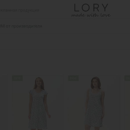
екламная продукция
ОМ от производителя
new
new
n