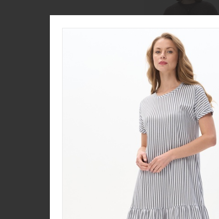
Жакет F0426-M38.6F0
Вязаное полотно
new