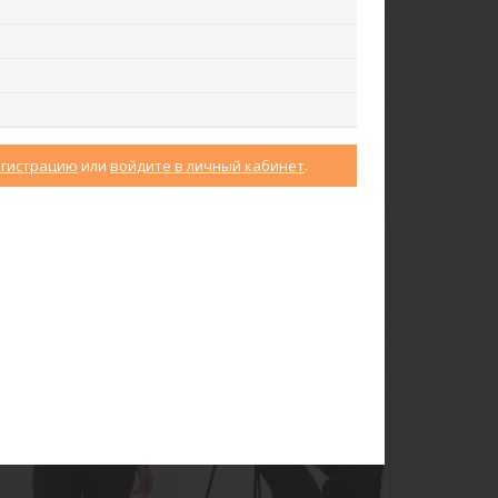
акет J1030-L89.6F02
Брюки B4530-O65.6F01
Жаккард
Вельвет
егистрацию
или
войдите в личный кабинет
.
ew
new