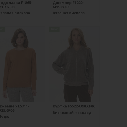
Водолазка F1865-
Джемпер F1220-
19.6F03
M19.6F03
Вязаная вискоза
Вязаная вискоза
ew
new
Джемпер L5711-
Куртка F5522-U90.6F06
25.6F06
Вискозный жаккард
Модал