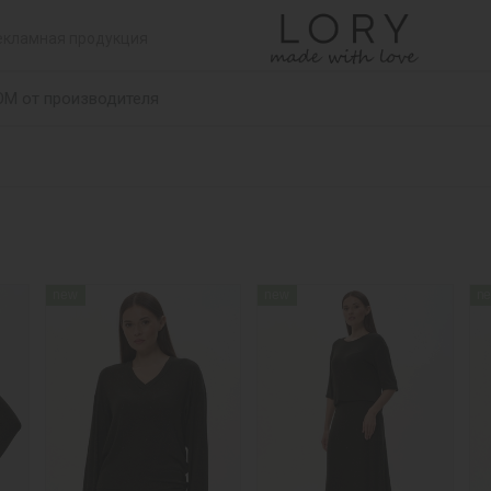
екламная продукция
ОМ от производителя
new
new
n