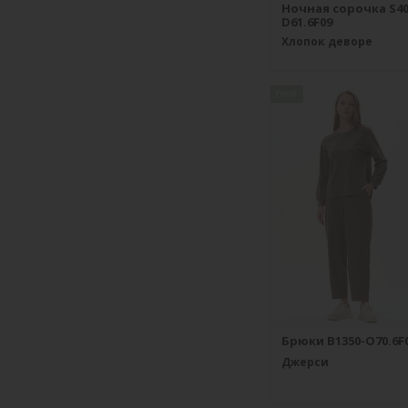
Ночная сорочка S40
D61.6F09
Хлопок деворе
new
Брюки B1350-O70.6F
Джерси