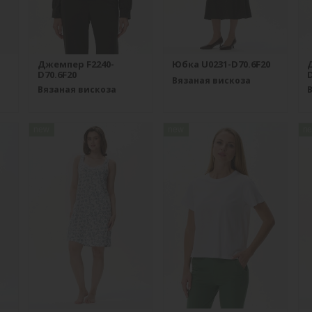
Джемпер F2240-
Юбка U0231-D70.6F20
D70.6F20
D
Вязаная вискоза
Вязаная вискоза
new
new
n