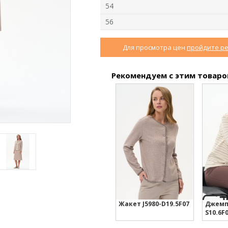
54
56
Для просмотра цен
пройдите р
2
Джемпер F4940-
Брюки B3015-U90.6F06
M72.6F06
Рекомендуем с этим товар
Вискозный жаккард
Вязаная вискоза
new
new
n
Жакет J5980-D19.5F07
Джемпе
S10.6F