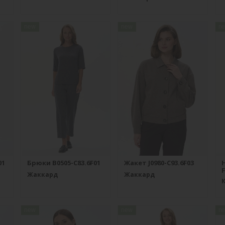
new
new
n
01
Брюки B0505-C83.6F01
Жакет J0980-C93.6F03
F
Жаккард
Жаккард
new
new
n