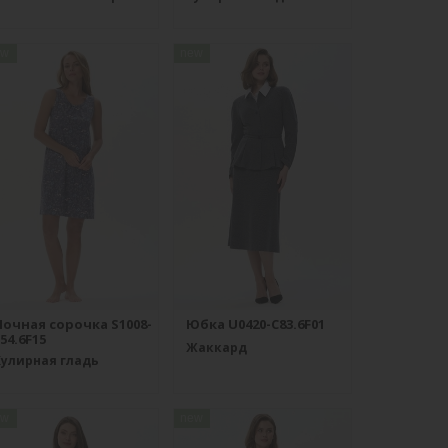
ew
new
Ночная сорочка S1008-
Юбка U0420-C83.6F01
54.6F15
Жаккард
Кулирная гладь
ew
new