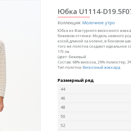
Юбка U1114-D19.5F0
Коллекция:
Молочное утро
Юбка из Фактурного вискозного жаккар
бежевом оттенке. Модель немного рсш
косой,длиной за колено, в боковом шв
того же полотна создают идеальное с
175 см.
Цвет:
бежевый
6
Джемпер F1350-
Джемпер L5711-
Ж
Состав:
68% вискоза, 29% полиэстер, 3
O70.6F06
O39.6F03
Тип полотна:
Вискозный жаккард
Интерлок
Модал
Размерный ряд
44
new
new
n
46
48
50
52