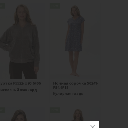
ew
new
уртка F5522-U90.6F06
Ночная сорочка S0241-
F54.6F15
Вискозный жаккард
Кулирная гладь
ew
new