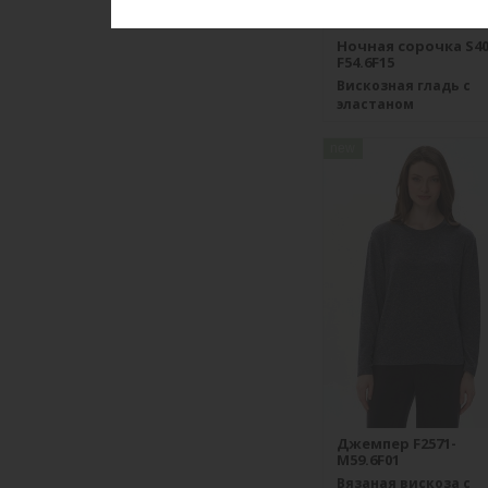
Ночная сорочка S40
F54.6F15
Вискозная гладь с
эластаном
new
Джемпер F2571-
M59.6F01
Вязаная вискоза с