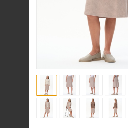
Юбка U1120-O16.6F0
Гипюр
new