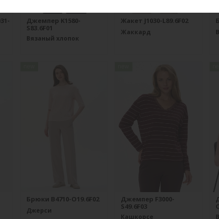
31-
Джемпер K1580-
Жакет J1030-L89.6F02
S83.6F01
Жаккард
Вязаный хлопок
new
new
n
Брюки B4710-O19.6F02
Джемпер F3000-
S49.6F03
O
Джерси
Кашкорсе