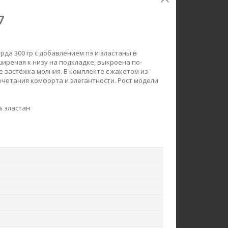
7
да 300 гр с добавлением пэ и эластаны в
иреная к низу на подкладке, выкроена по-
е застёжка молния. В комплекте с жакетом из
очетания комфорта и элегантности. Рост модели
акет F0426-M38.6F06
Брюки B3800-O75.6F06
% эластан
Вязаное полотно
Вельвет
ew
new