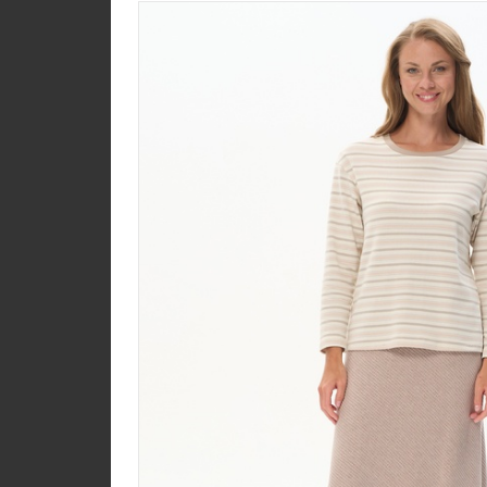
Юбка U1350-O70.6F0
Джерси
new