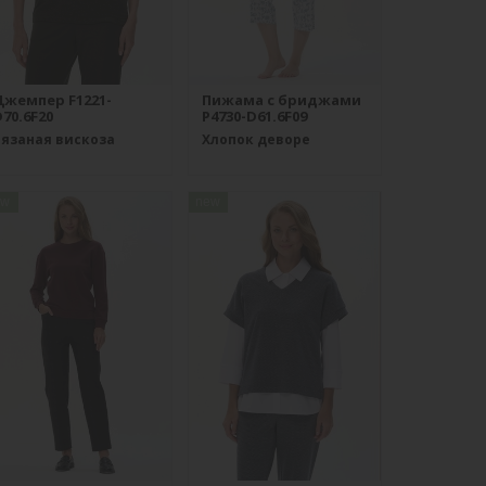
Джемпер F1221-
Пижама с бриджами
70.6F20
P4730-D61.6F09
Вязаная вискоза
Хлопок деворе
ew
new