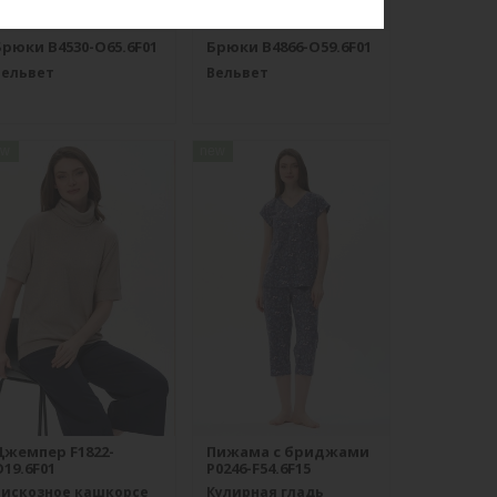
Брюки B4530-O65.6F01
Брюки B4866-O59.6F01
Вельвет
Вельвет
ew
new
Джемпер F1822-
Пижама с бриджами
19.6F01
P0246-F54.6F15
Вискозное кашкорсе
Кулирная гладь