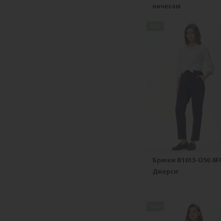
начесом
new
Брюки B1613-O50.6F
Джерси
new