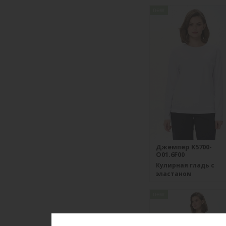
new
Джемпер K5700-
O01.6F00
Кулирная гладь с
эластаном
new