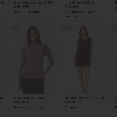
20-
Ночная сорочка S4730-
Футболка K2542-
Б
D61.6F09
O01.4F00
Хлопок деворе
Кулирная гладь с
эластаном
new
new
n
06
Водолазка F1865-
Ночная сорочка S0460-
M19.6F03
O39.6F10
M
Вязаная вискоза
Модал