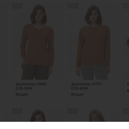
new
new
n
Джемпер L5860-
Джемпер L5711-
К
O25.5F04
O25.6F06
Модал
Модал
new
new
n