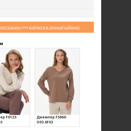
егистрацию
или
войдите в личный кабинет
.
Юбка U0170-O59.4F02
Халат D0480-F54.6F15
ом
Экокожа
Кулирная гладь
ew
new
р F0123-
Джемпер F5860-
03
O03.6F03