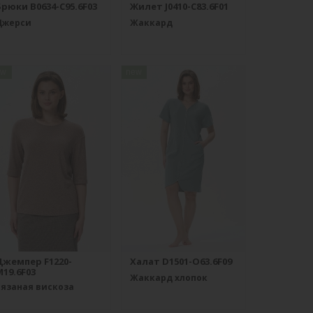
рюки B0634-C95.6F03
Жилет J0410-C83.6F01
Джерси
Жаккард
ew
new
Джемпер F1220-
Халат D1501-O63.6F09
19.6F03
Жаккард хлопок
Вязаная вискоза