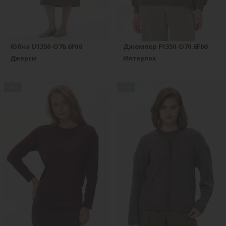
Юбка U1350-O70.6F06
Джемпер F1350-O70.6F06
Джерси
Интерлок
new
new