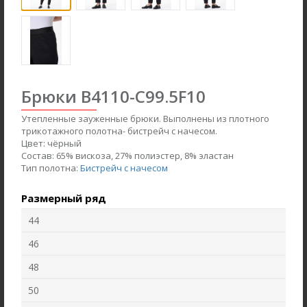
Брюки B4110-C99.5F10
Утепленные зауженные брюки. Выполнены из плотного
трикотажного полотна- бистрейч с начесом.
Цвет:
чёрный
Состав:
65% вискоза, 27% полиэстер, 8% эластан
Тип полотна:
Бистрейч с начесом
Жакет J1030-L89.6F02
Брюки B4530-O65.6F01
Размерный ряд
Жаккард
Вельвет
44
46
new
new
48
50