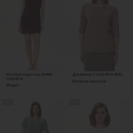
Ночная сорочка S0460-
Джемпер F1220-M19.6F03
O39.6F10
Вязаная вискоза
Модал
new
new