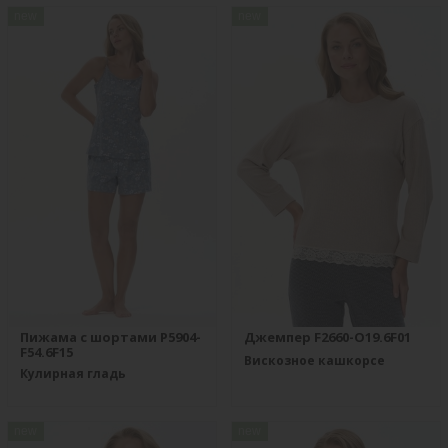
new
new
Пижама с шортами P5904-
Джемпер F2660-O19.6F01
F54.6F15
Вискозное кашкорсе
Кулирная гладь
new
new