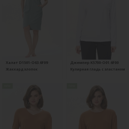
Халат D1501-O63.6F09
Джемпер K5700-O01.6F00
Жаккард хлопок
Кулирная гладь с эластаном
new
new