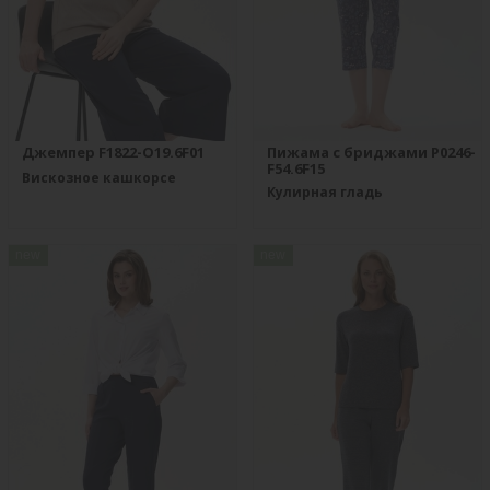
Джемпер F1822-O19.6F01
Пижама с бриджами P0246-
F54.6F15
Вискозное кашкорсе
Кулирная гладь
new
new