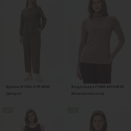
Брюки B1350-O70.6F06
Водолазка F1865-M19.6F03
Джерси
Вязаная вискоза
new
new