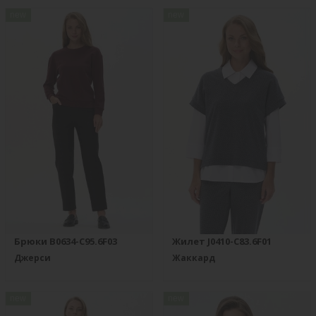
new
new
Брюки B0634-C95.6F03
Жилет J0410-C83.6F01
Джерси
Жаккард
new
new