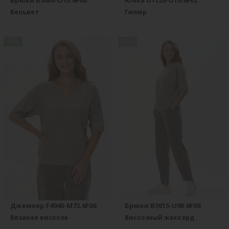
Брюки B3800-O75.6F06
Юбка U1120-O16.6F02
Вельвет
Гипюр
new
new
Джемпер F4940-M72.6F06
Брюки B3015-U90.6F06
Вязаная вискоза
Вискозный жаккард