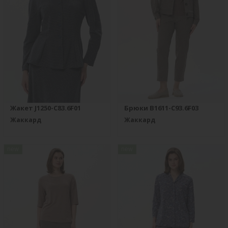
Жакет J1250-C83.6F01
Брюки B1611-C93.6F03
Жаккард
Жаккард
new
new