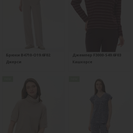
Брюки B4710-O19.6F02
Джемпер F3000-S49.6F03
Джерси
Кашкорсе
new
new