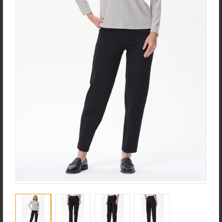
Ночная сорочка S4031-
Джемпер K1580-S83.6F01
F54.6F15
Вязаный хлопок
Вискозная гладь с
эластаном
new
new