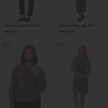
Брюки B1613-O50.6F01
Брюки B0505-C83.6F01
Джерси
Жаккард
new
new