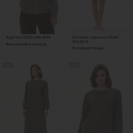
Куртка F5522-U90.6F06
Ночная сорочка S0241-
F54.6F15
Вискозный жаккард
Кулирная гладь
new
new