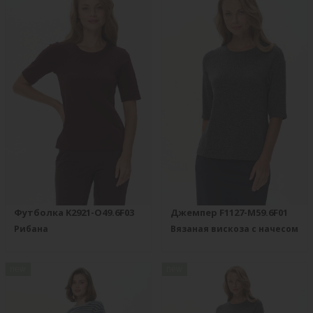
Футболка K2921-O49.6F03
Джемпер F1127-M59.6F01
Рибана
Вязаная вискоза с начесом
new
new