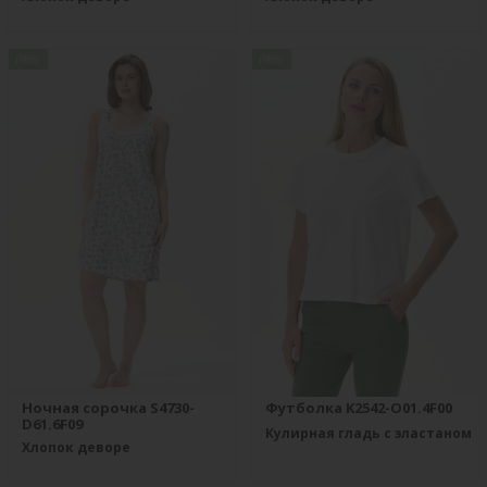
new
new
Ночная сорочка S4730-
Футболка K2542-O01.4F00
D61.6F09
Кулирная гладь с эластаном
Хлопок деворе