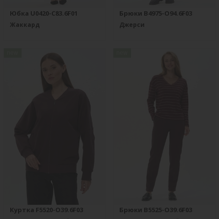
Юбка U0420-C83.6F01
Брюки B4975-O94.6F03
Жаккард
Джерси
new
new
Куртка F5520-O39.6F03
Брюки B5525-O39.6F03