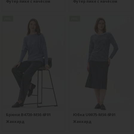
Футер пике с начёсом
Футер пике с начёсом
new
new
Брюки B4720-M50.6F01
Юбка U0075-M50.6F01
Жаккард
Жаккард