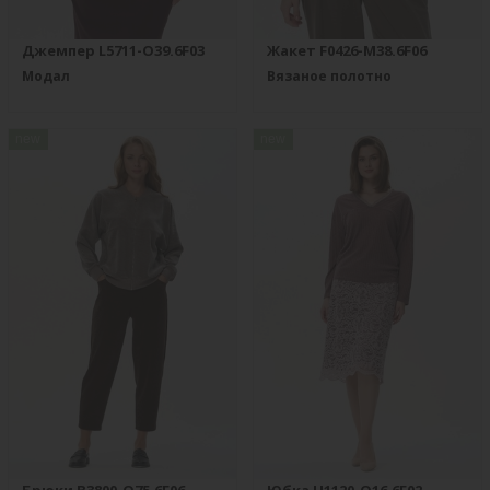
Джемпер L5711-O39.6F03
Жакет F0426-M38.6F06
Модал
Вязаное полотно
new
new