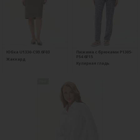
Юбка U1330-C93.6F03
Пижама с брюками P1305-
F54.6F15
Жаккард
Кулирная гладь
new