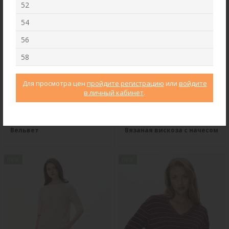
52
54
56
58
Для просмотра цен
пройдите регистрацию
или
войдите
в личный кабинет
.
Брюки B4866-O59.6F01
Джемпер F2571-M59.6F01
Вельвет
Вязаная вискоза с начесом
new
new