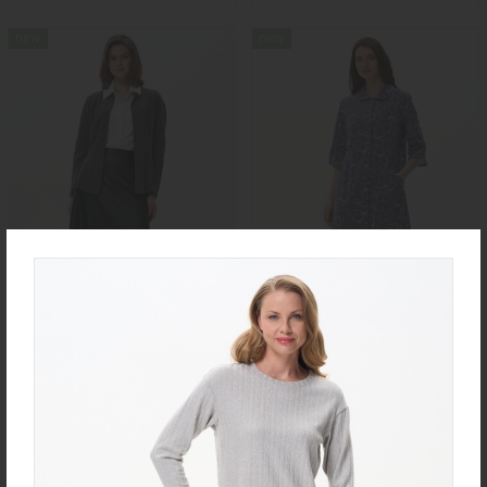
new
new
Юбка U0170-O59.4F02
Халат D0480-F54.6F15
Экокожа
Кулирная гладь
new
new