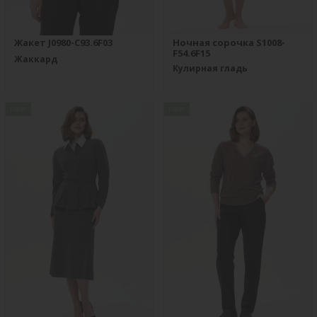
Жакет J0980-C93.6F03
Ночная сорочка S1008-
F54.6F15
Жаккард
Кулирная гладь
new
new