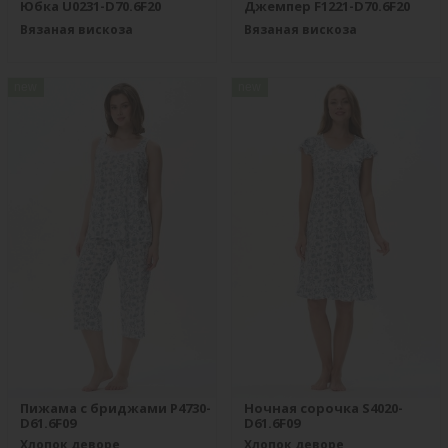
Юбка U0231-D70.6F20
Джемпер F1221-D70.6F20
Вязаная вискоза
Вязаная вискоза
new
new
Пижама с бриджами P4730-
Ночная сорочка S4020-
D61.6F09
D61.6F09
Хлопок деворе
Хлопок деворе