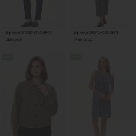
Брюки B1613-O50.6F01
Брюки B0505-C83.6F01
Джерси
Жаккард
new
new