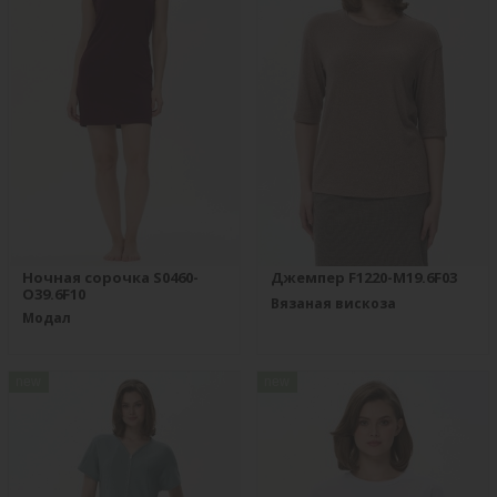
Ночная сорочка S0460-
Джемпер F1220-M19.6F03
O39.6F10
Вязаная вискоза
Модал
new
new