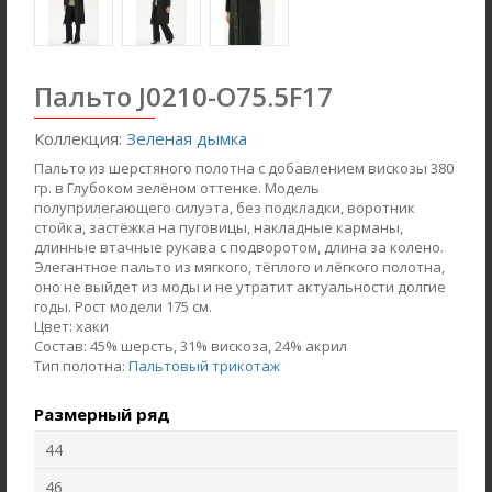
Пальто J0210-O75.5F17
Коллекция:
Зеленая дымка
Пальто из шерстяного полотна с добавлением вискозы 380
гр. в Глубоком зелёном оттенке. Модель
полуприлегающего силуэта, без подкладки, воротник
стойка, застёжка на пуговицы, накладные карманы,
длинные втачные рукава с подворотом, длина за колено.
Элегантное пальто из мягкого, тёплого и лёгкого полотна,
оно не выйдет из моды и не утратит актуальности долгие
Жакет J1030-L89.6F02
Брюки B4530-O65.6F01
годы. Рост модели 175 см.
Цвет:
хаки
Жаккард
Вельвет
Состав:
45% шерсть, 31% вискоза, 24% акрил
Тип полотна:
Пальтовый трикотаж
new
new
Размерный ряд
44
46