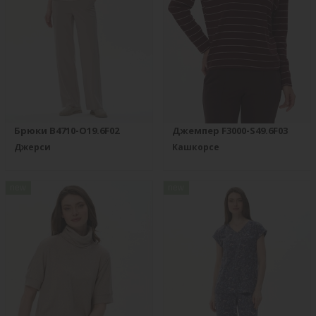
Брюки B4710-O19.6F02
Джемпер F3000-S49.6F03
Джерси
Кашкорсе
new
new