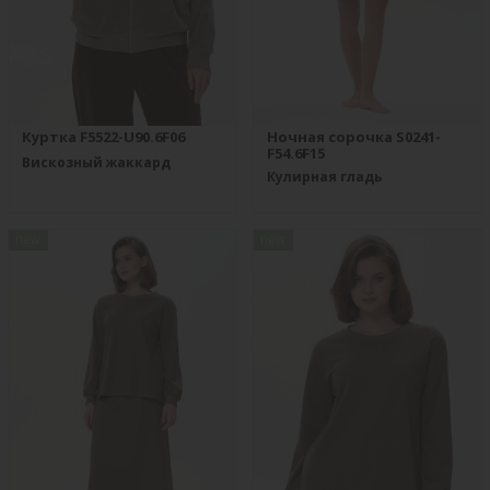
Куртка F5522-U90.6F06
Ночная сорочка S0241-
F54.6F15
Вискозный жаккард
Кулирная гладь
new
new