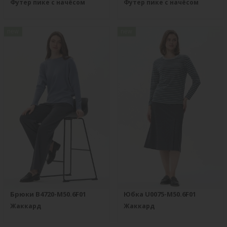
Футер пике с начёсом
Футер пике с начёсом
new
new
Брюки B4720-M50.6F01
Юбка U0075-M50.6F01
Жаккард
Жаккард