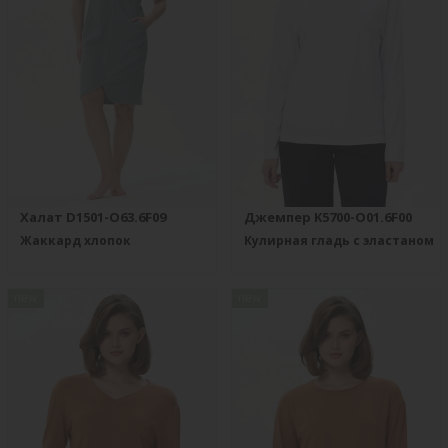
Халат D1501-O63.6F09
Джемпер K5700-O01.6F00
Жаккард хлопок
Кулирная гладь с эластаном
new
new