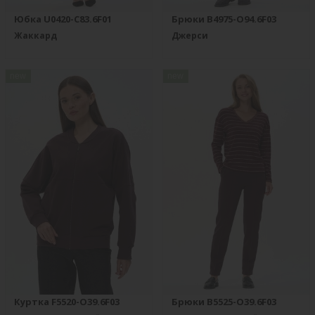
Юбка U0420-C83.6F01
Брюки B4975-O94.6F03
Жаккард
Джерси
new
new
Куртка F5520-O39.6F03
Брюки B5525-O39.6F03