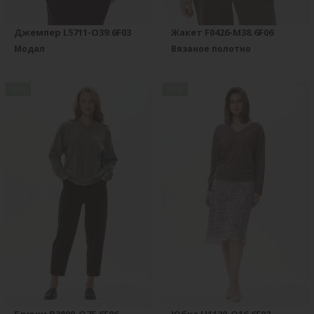
Джемпер L5711-O39.6F03
Жакет F0426-M38.6F06
Модал
Вязаное полотно
new
new