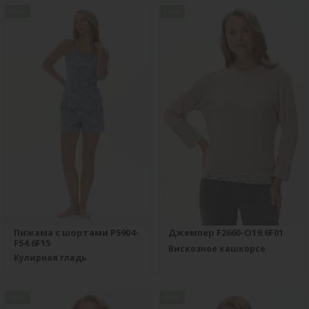
new
new
Пижама с шортами P5904-
Джемпер F2660-O19.6F01
F54.6F15
Вискозное кашкорсе
Кулирная гладь
new
new