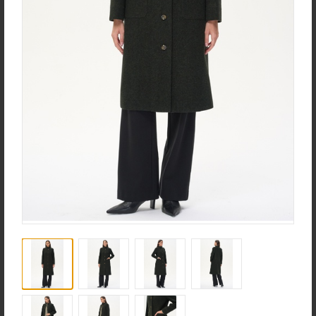
Ночная сорочка S4031-
Джемпер K1580-S83.6F01
F54.6F15
Вязаный хлопок
Вискозная гладь с
эластаном
new
new