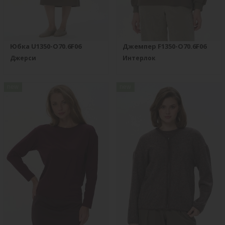
Юбка U1350-O70.6F06
Джемпер F1350-O70.6F06
Джерси
Интерлок
new
new