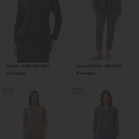
Жакет J1250-C83.6F01
Брюки B1611-C93.6F03
Жаккард
Жаккард
new
new