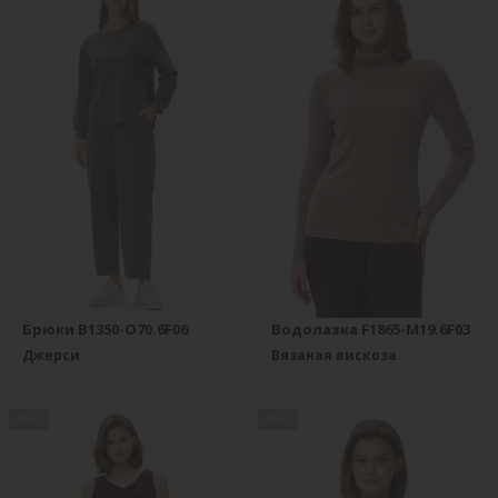
Брюки B1350-O70.6F06
Водолазка F1865-M19.6F03
Джерси
Вязаная вискоза
new
new