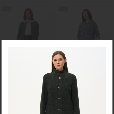
new
new
Юбка U0170-O59.4F02
Халат D0480-F54.6F15
Экокожа
Кулирная гладь
new
new