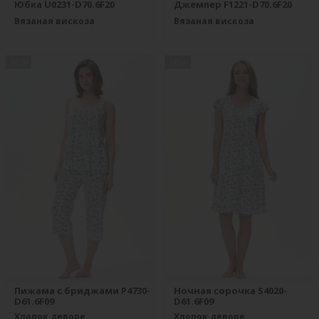
Юбка U0231-D70.6F20
Джемпер F1221-D70.6F20
Вязаная вискоза
Вязаная вискоза
new
new
Пижама с бриджами P4730-
Ночная сорочка S4020-
D61.6F09
D61.6F09
Хлопок деворе
Хлопок деворе