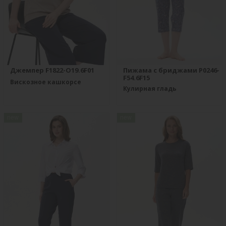
Джемпер F1822-O19.6F01
Пижама с бриджами P0246-
F54.6F15
Вискозное кашкорсе
Кулирная гладь
new
new