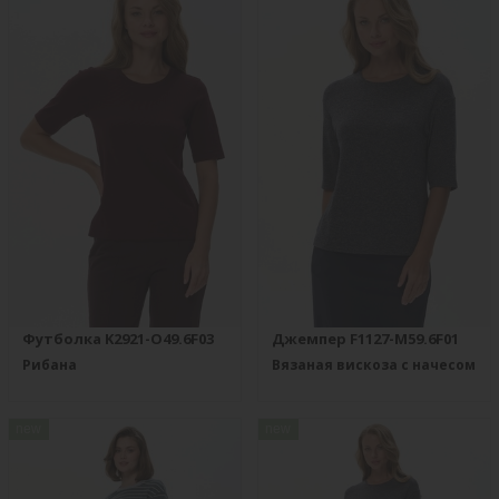
Футболка K2921-O49.6F03
Джемпер F1127-M59.6F01
Рибана
Вязаная вискоза с начесом
new
new