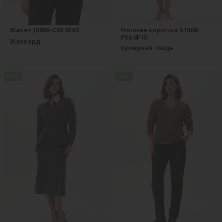
Жакет J0980-C93.6F03
Ночная сорочка S1008-
F54.6F15
Жаккард
Кулирная гладь
new
new