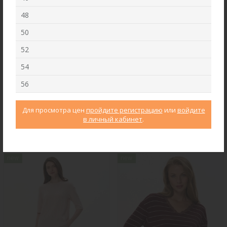
48
50
52
54
56
Для просмотра цен
пройдите регистрацию
или
войдите
Брюки B4866-O59.6F01
Джемпер F2571-M59.6F01
в личный кабинет
.
Вельвет
Вязаная вискоза с начесом
new
new