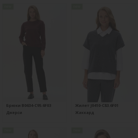
new
new
Брюки B0634-C95.6F03
Жилет J0410-C83.6F01
Джерси
Жаккард
new
new