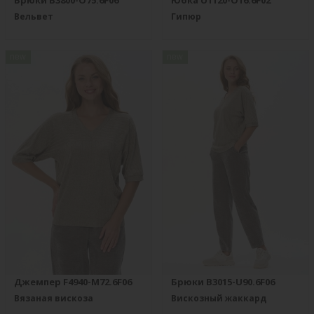
Брюки B3800-O75.6F06
Юбка U1120-O16.6F02
Вельвет
Гипюр
new
new
Джемпер F4940-M72.6F06
Брюки B3015-U90.6F06
Вязаная вискоза
Вискозный жаккард