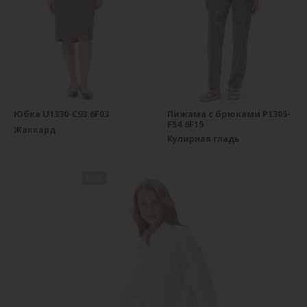
Юбка U1330-C93.6F03
Пижама с брюками P1305-
F54.6F15
Жаккард
Кулирная гладь
new