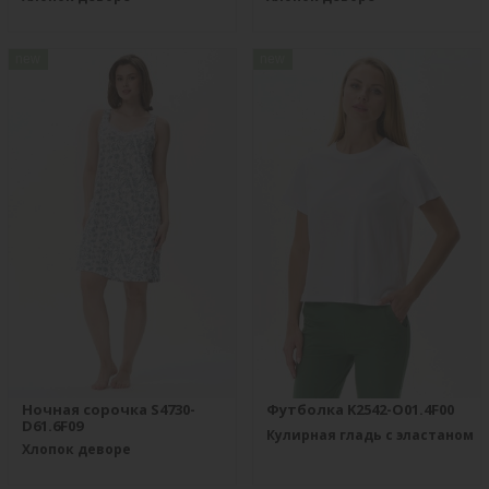
new
new
Ночная сорочка S4730-
Футболка K2542-O01.4F00
D61.6F09
Кулирная гладь с эластаном
Хлопок деворе