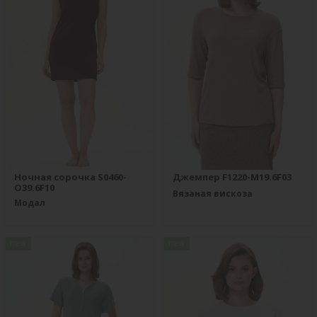
Ночная сорочка S0460-
Джемпер F1220-M19.6F03
O39.6F10
Вязаная вискоза
Модал
new
new