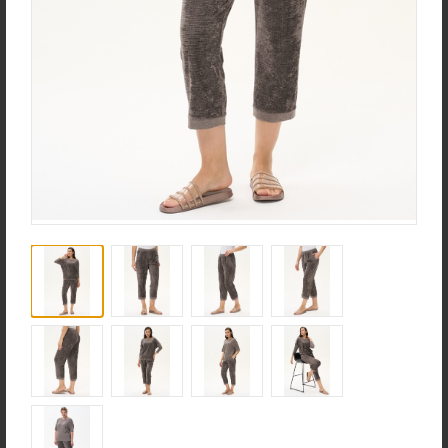
Ночная сорочка S4031-
Джемпер K1580-S83.6F01
F54.6F15
Вязаный хлопок
Вискозная гладь с
эластаном
new
new