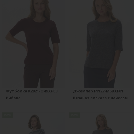
Футболка K2921-O49.6F03
Джемпер F1127-M59.6F01
Рибана
Вязаная вискоза с начесом
new
new