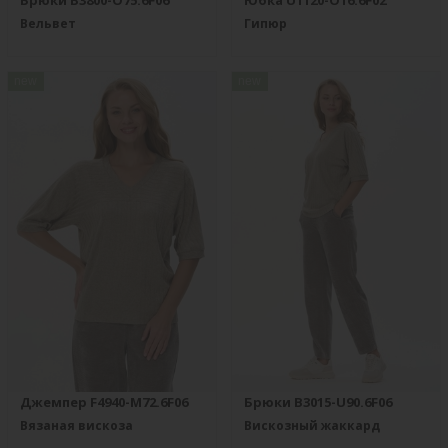
Брюки B3800-O75.6F06
Юбка U1120-O16.6F02
Вельвет
Гипюр
new
new
Джемпер F4940-M72.6F06
Брюки B3015-U90.6F06
Вязаная вискоза
Вискозный жаккард