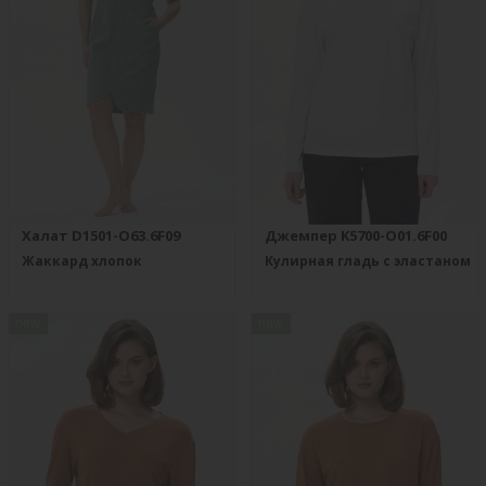
Халат D1501-O63.6F09
Джемпер K5700-O01.6F00
Жаккард хлопок
Кулирная гладь с эластаном
new
new