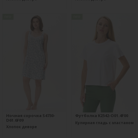
new
new
Ночная сорочка S4730-
Футболка K2542-O01.4F00
D61.6F09
Кулирная гладь с эластаном
Хлопок деворе