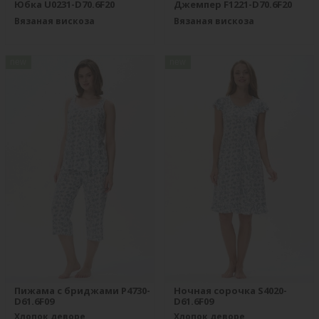
Юбка U0231-D70.6F20
Джемпер F1221-D70.6F20
Вязаная вискоза
Вязаная вискоза
new
new
Пижама с бриджами P4730-
Ночная сорочка S4020-
D61.6F09
D61.6F09
Хлопок деворе
Хлопок деворе