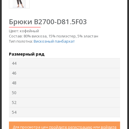
Брюки B2700-D81.5F03
Цвет:
кофейный
Состав:
80% вискоза, 15% полиэстер, 5% эластан
Тип полотна:
Вискозный панбархат
Размерный ряд
44
46
Жакет J1030-L89.6F02
Брюки B4530-O65.6F01
48
Жаккард
Вельвет
50
52
new
new
54
Для просмотра цен
пройдите регистрацию
или
войдите