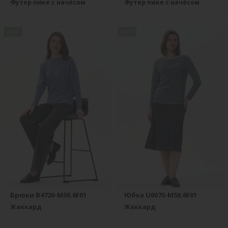
Футер пике с начёсом
Футер пике с начёсом
new
new
Брюки B4720-M50.6F01
Юбка U0075-M50.6F01
Жаккард
Жаккард