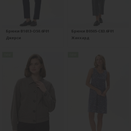
Брюки B1613-O50.6F01
Брюки B0505-C83.6F01
Джерси
Жаккард
new
new