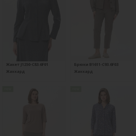
Жакет J1250-C83.6F01
Брюки B1611-C93.6F03
Жаккард
Жаккард
new
new