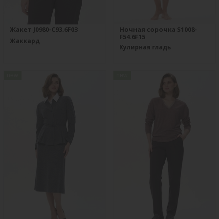
Жакет J0980-C93.6F03
Ночная сорочка S1008-
F54.6F15
Жаккард
Кулирная гладь
new
new