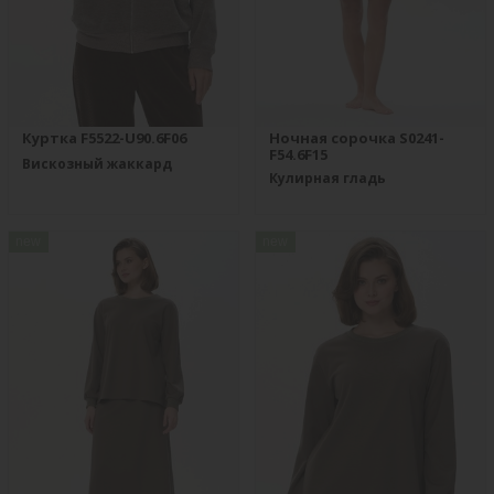
Куртка F5522-U90.6F06
Ночная сорочка S0241-
F54.6F15
Вискозный жаккард
Кулирная гладь
new
new