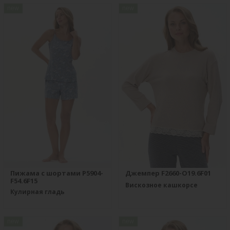
new
new
Пижама с шортами P5904-
Джемпер F2660-O19.6F01
F54.6F15
Вискозное кашкорсе
Кулирная гладь
new
new