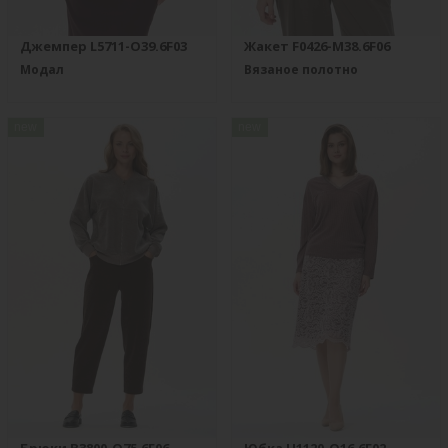
Джемпер L5711-O39.6F03
Жакет F0426-M38.6F06
Модал
Вязаное полотно
new
new