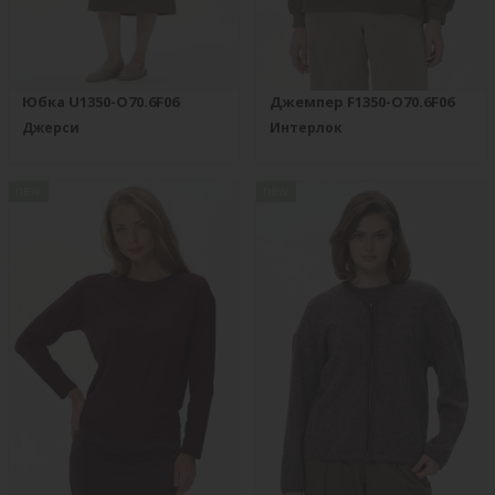
Юбка U1350-O70.6F06
Джемпер F1350-O70.6F06
Джерси
Интерлок
new
new