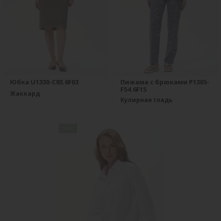
Юбка U1330-C93.6F03
Пижама с брюками P1305-
F54.6F15
Жаккард
Кулирная гладь
new