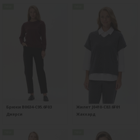
new
new
Брюки B0634-C95.6F03
Жилет J0410-C83.6F01
Джерси
Жаккард
new
new