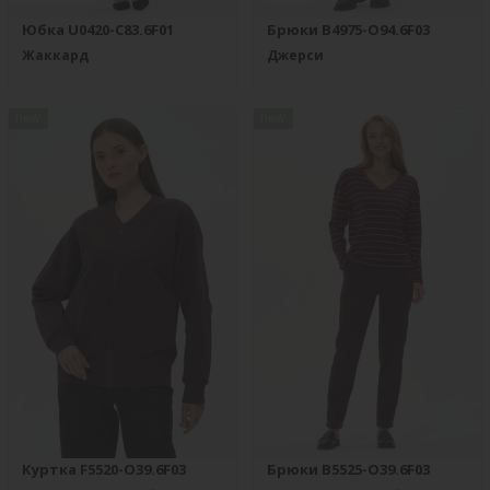
Юбка U0420-C83.6F01
Брюки B4975-O94.6F03
Жаккард
Джерси
new
new
Куртка F5520-O39.6F03
Брюки B5525-O39.6F03