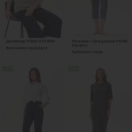
Джемпер F1822-O19.6F01
Пижама с бриджами P0246-
F54.6F15
Вискозное кашкорсе
Кулирная гладь
new
new