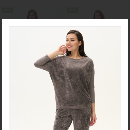
new
new
Юбка U0170-O59.4F02
Халат D0480-F54.6F15
Экокожа
Кулирная гладь
new
new