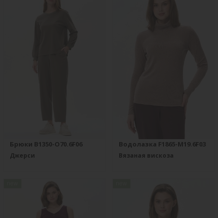
Брюки B1350-O70.6F06
Водолазка F1865-M19.6F03
Джерси
Вязаная вискоза
new
new