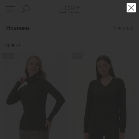
Новинки
Фильтры
Новинки
new
new