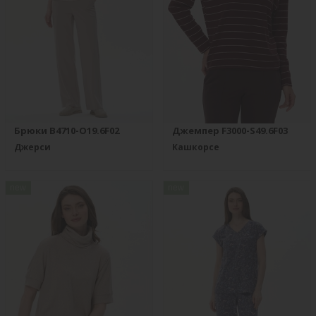
Брюки B4710-O19.6F02
Джемпер F3000-S49.6F03
Джерси
Кашкорсе
new
new