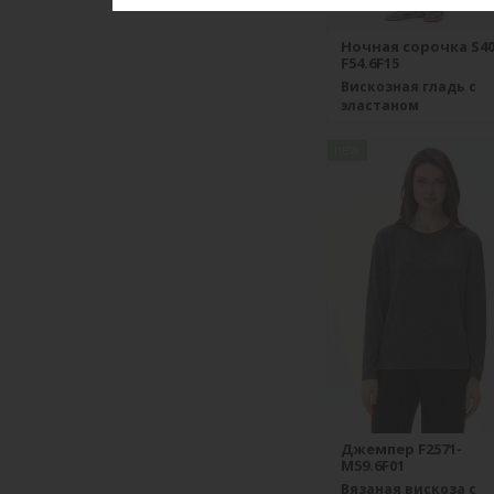
Ночная сорочка S40
F54.6F15
Вискозная гладь с
эластаном
new
Джемпер F2571-
M59.6F01
Вязаная вискоза с