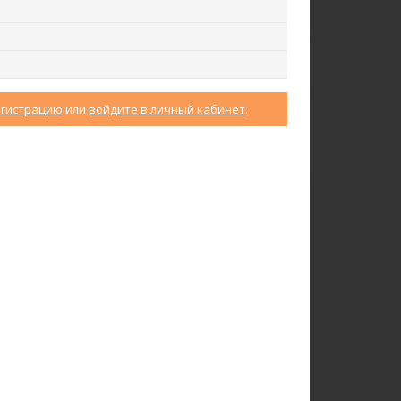
егистрацию
или
войдите в личный кабинет
.
Юбка U0170-O59.4F02
Халат D0480-F54.6F15
Экокожа
Кулирная гладь
ew
new