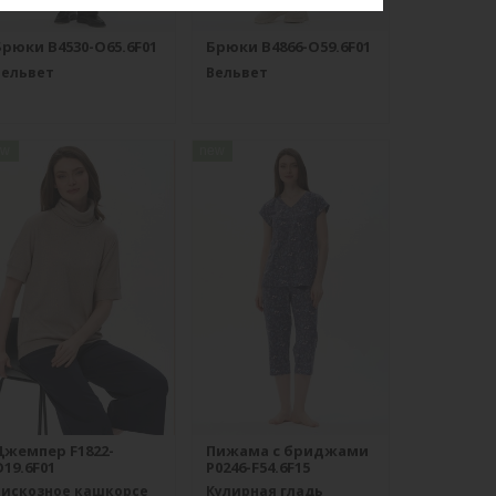
Брюки B4530-O65.6F01
Брюки B4866-O59.6F01
Вельвет
Вельвет
ew
new
Джемпер F1822-
Пижама с бриджами
19.6F01
P0246-F54.6F15
Вискозное кашкорсе
Кулирная гладь