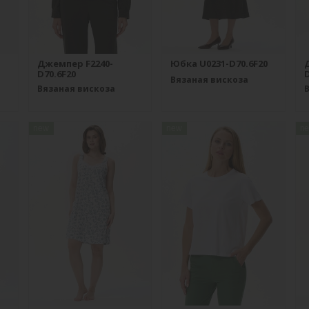
Джемпер F2240-
Юбка U0231-D70.6F20
D70.6F20
D
Вязаная вискоза
Вязаная вискоза
new
new
n