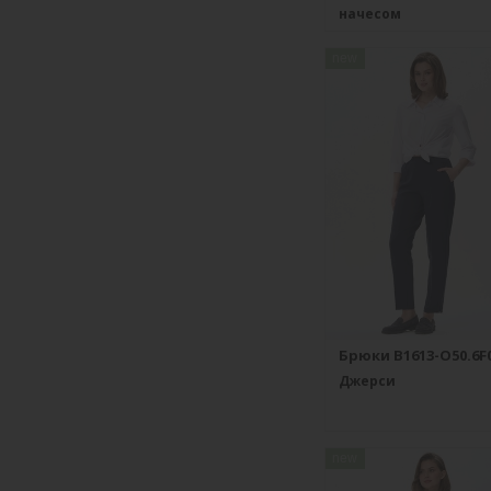
начесом
new
Брюки B1613-O50.6F
Джерси
new