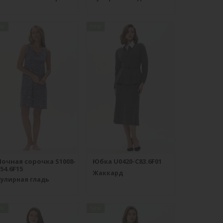
ew
new
Ночная сорочка S1008-
Юбка U0420-C83.6F01
54.6F15
Жаккард
Кулирная гладь
ew
new