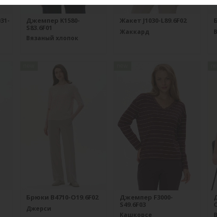
31-
Джемпер K1580-
Жакет J1030-L89.6F02
S83.6F01
Жаккард
Вязаный хлопок
new
new
n
Брюки B4710-O19.6F02
Джемпер F3000-
S49.6F03
O
Джерси
Кашкорсе