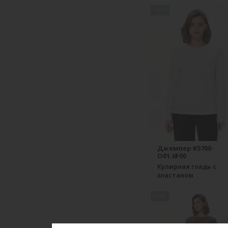
new
Джемпер K5700-
O01.6F00
Кулирная гладь с
эластаном
new