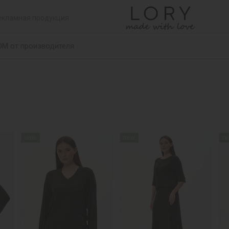
екламная продукция
ОМ от производителя
new
new
n