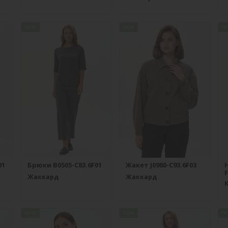
new
new
n
01
Брюки B0505-C83.6F01
Жакет J0980-C93.6F03
F
Жаккард
Жаккард
new
new
n