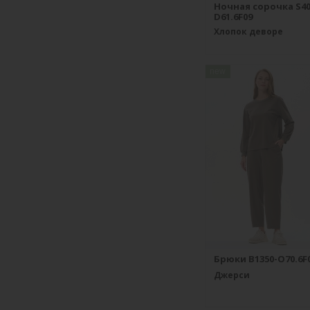
Ночная сорочка S40
D61.6F09
Хлопок деворе
new
Брюки B1350-O70.6F
Джерси