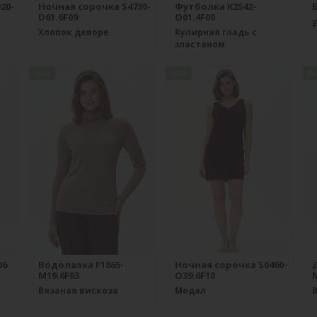
20-
Ночная сорочка S4730-
Футболка K2542-
Б
D61.6F09
O01.4F00
Хлопок деворе
Кулирная гладь с
эластаном
new
new
n
06
Водолазка F1865-
Ночная сорочка S0460-
M19.6F03
O39.6F10
M
Вязаная вискоза
Модал