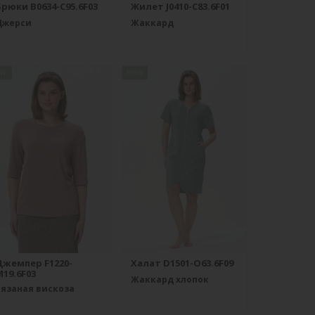
рюки B0634-C95.6F03
Жилет J0410-C83.6F01
Джерси
Жаккард
ew
new
Джемпер F1220-
Халат D1501-O63.6F09
19.6F03
Жаккард хлопок
Вязаная вискоза