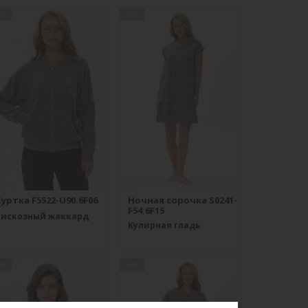
ew
new
уртка F5522-U90.6F06
Ночная сорочка S0241-
F54.6F15
Вискозный жаккард
Кулирная гладь
ew
new