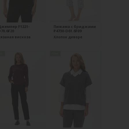
Джемпер F1221-
Пижама с бриджами
70.6F20
P4730-D61.6F09
Вязаная вискоза
Хлопок деворе
ew
new