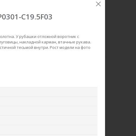
0301-C19.5F03
олотна. У рубашки отложной воротник с
пуговицы, накладной карман, втачные рукава.
стичной тесьмой внутри. Рост модели на фото
акет F0426-M38.6F06
Брюки B3800-O75.6F06
Вязаное полотно
Вельвет
ew
new