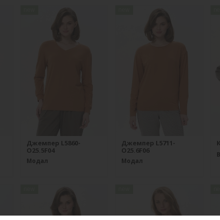
new
new
n
Джемпер L5860-
Джемпер L5711-
К
O25.5F04
O25.6F06
Модал
Модал
new
new
n