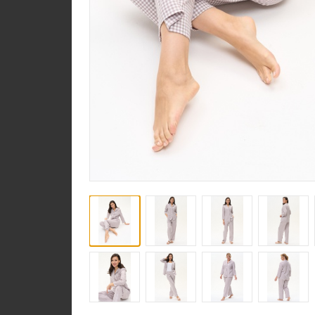
Юбка U1120-O16.6F0
Гипюр
new