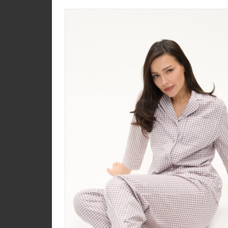
Юбка U1350-O70.6F0
Джерси
new