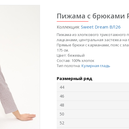
Пижама с брюками P
Коллекция:
Sweet Dream ВЛ26
Пижама из хлопкового трикотажного п
лацканами, центральная застежка на 
Прямые брюки с карманами, пояс с эла
175 см.
Цвет:
бежевый
6
Джемпер F1350-
Джемпер L5711-
Ж
Состав:
100% хлопок
O70.6F06
O39.6F03
Тип полотна:
Кулирная гладь
Интерлок
Модал
Размерный ряд
44
new
new
n
46
48
50
52