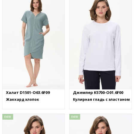
Халат D1501-O63.6F09
Джемпер K5700-O01.6F00
Жаккард хлопок
Кулирная гладь с эластаном
new
new