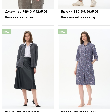
Джемпер F4940-M72.6F06
Брюки B3015-U90.6F06
Вязаная вискоза
Вискозный жаккард
new
new