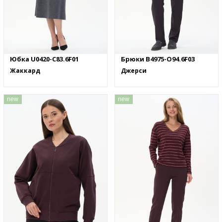
Юбка U0420-C83.6F01
Брюки B4975-O94.6F03
Жаккард
Джерси
new
new