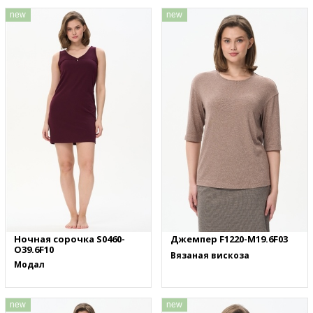
new
new
Ночная сорочка S0460-
Джемпер F1220-M19.6F03
O39.6F10
Вязаная вискоза
Модал
new
new