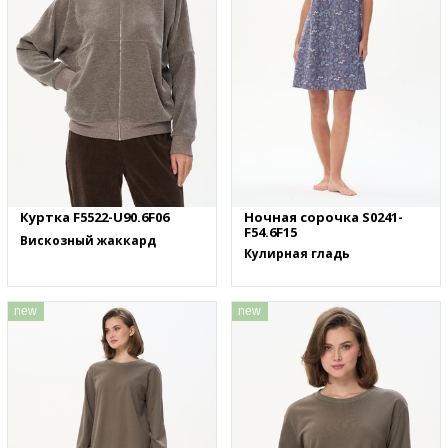
Куртка F5522-U90.6F06
Ночная сорочка S0241-
F54.6F15
Вискозный жаккард
Кулирная гладь
new
new