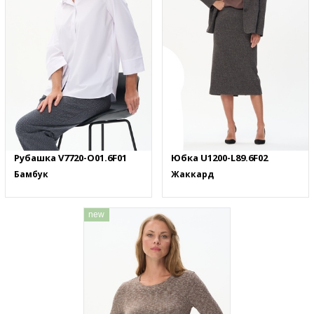
Рубашка V7720-O01.6F01
Юбка U1200-L89.6F02
Бамбук
Жаккард
new