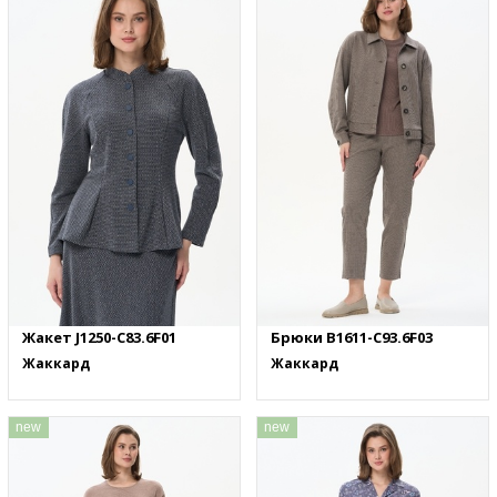
Жакет J1250-C83.6F01
Брюки B1611-C93.6F03
Жаккард
Жаккард
new
new