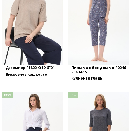
Джемпер F1822-O19.6F01
Пижама с бриджами P0246-
F54.6F15
Вискозное кашкорсе
Кулирная гладь
new
new