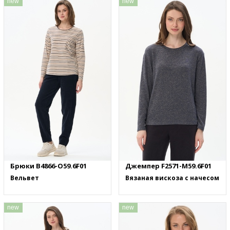
new
new
Брюки B4866-O59.6F01
Джемпер F2571-M59.6F01
Вельвет
Вязаная вискоза с начесом
new
new