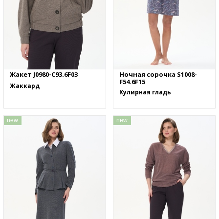
Жакет J0980-C93.6F03
Ночная сорочка S1008-
F54.6F15
Жаккард
Кулирная гладь
new
new