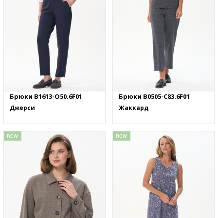
Брюки B1613-O50.6F01
Брюки B0505-C83.6F01
Джерси
Жаккард
new
new