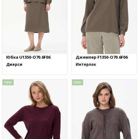
Юбка U1350-O70.6F06
Джемпер F1350-O70.6F06
Джерси
Интерлок
new
new