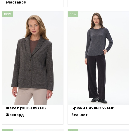
эластаном
new
new
Жакет J1030-L89.6F02
Брюки B4530-O65.6F01
Жаккард
Вельвет