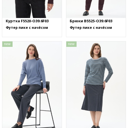
Куртка F5520-O39.6F03
Брюки B5525-O39.6F03
Футер пике с начёсом
Футер пике с начёсом
new
new