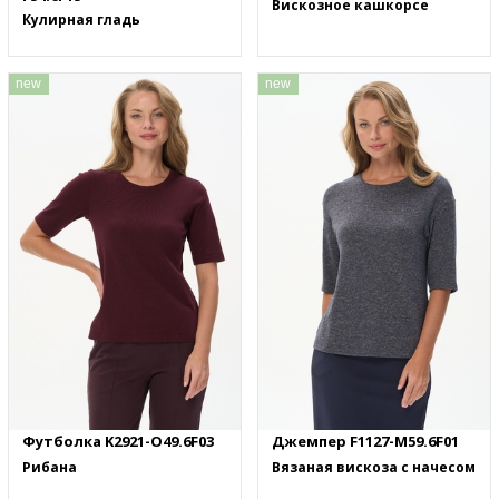
Вискозное кашкорсе
Кулирная гладь
new
new
Футболка K2921-O49.6F03
Джемпер F1127-M59.6F01
Рибана
Вязаная вискоза с начесом