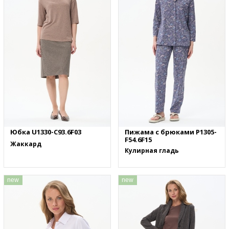
Юбка U1330-C93.6F03
Пижама с брюками P1305-
F54.6F15
Жаккард
Кулирная гладь
new
new