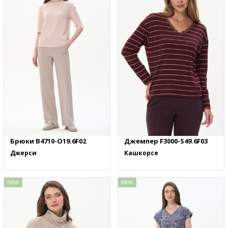
Брюки B4710-O19.6F02
Джемпер F3000-S49.6F03
Джерси
Кашкорсе
new
new