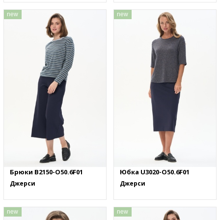
new
new
Брюки B2150-O50.6F01
Юбка U3020-O50.6F01
Джерси
Джерси
new
new