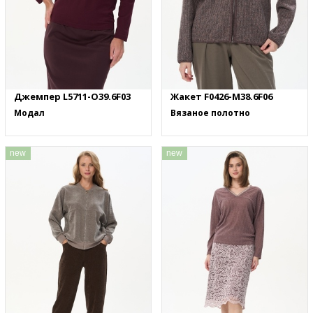
Джемпер L5711-O39.6F03
Жакет F0426-M38.6F06
Модал
Вязаное полотно
new
new