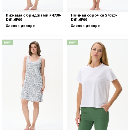
Пижама с бриджами P4730-
Ночная сорочка S4020-
D61.6F09
D61.6F09
Хлопок деворе
Хлопок деворе
new
new