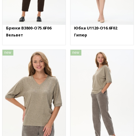
Брюки B3800-O75.6F06
Юбка U1120-O16.6F02
Вельвет
Гипюр
new
new