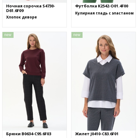
Ночная сорочка S4730-
Футболка K2542-O01.4F00
D61.6F09
Кулирная гладь с эластаном
Хлопок деворе
new
new
Брюки B0634-C95.6F03
Жилет J0410-C83.6F01