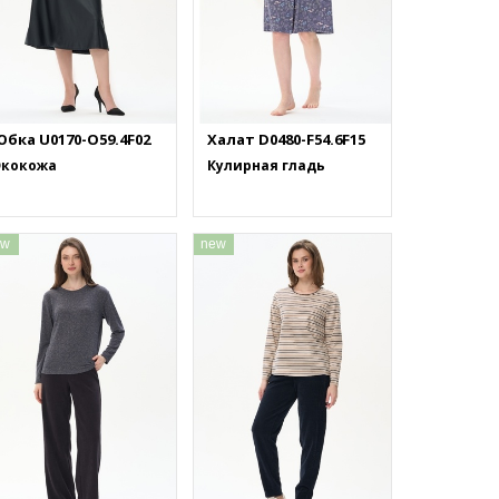
Юбка U0170-O59.4F02
Халат D0480-F54.6F15
Экокожа
Кулирная гладь
ew
new