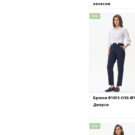
начесом
new
Брюки B1613-O50.6F
Джерси
new