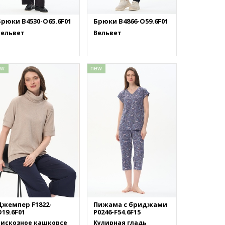
Брюки B4530-O65.6F01
Брюки B4866-O59.6F01
Вельвет
Вельвет
ew
new
Джемпер F1822-
Пижама с бриджами
19.6F01
P0246-F54.6F15
Вискозное кашкорсе
Кулирная гладь