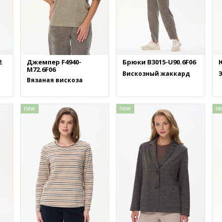
2
Джемпер F4940-
Брюки B3015-U90.6F06
M72.6F06
Вискозный жаккард
Вязаная вискоза
new
new
n