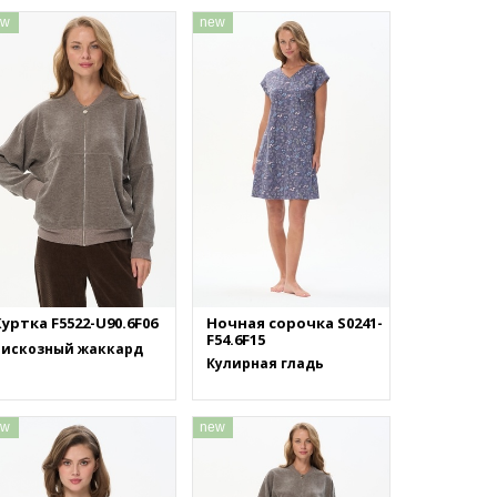
ew
new
уртка F5522-U90.6F06
Ночная сорочка S0241-
F54.6F15
Вискозный жаккард
Кулирная гладь
ew
new