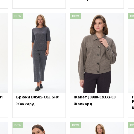
new
new
n
01
Брюки B0505-C83.6F01
Жакет J0980-C93.6F03
F
Жаккард
Жаккард
new
new
n