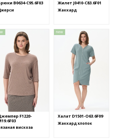
рюки B0634-C95.6F03
Жилет J0410-C83.6F01
Джерси
Жаккард
ew
new
Джемпер F1220-
Халат D1501-O63.6F09
19.6F03
Жаккард хлопок
Вязаная вискоза