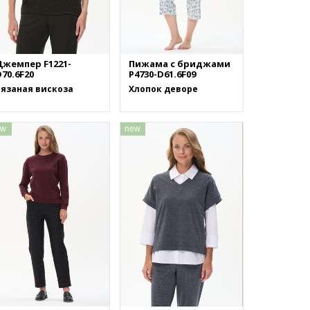
Джемпер F1221-
Пижама с бриджами
70.6F20
P4730-D61.6F09
Вязаная вискоза
Хлопок деворе
ew
new