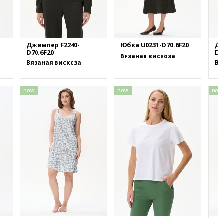
Джемпер F2240-
Юбка U0231-D70.6F20
D70.6F20
D
Вязаная вискоза
Вязаная вискоза
new
new
n