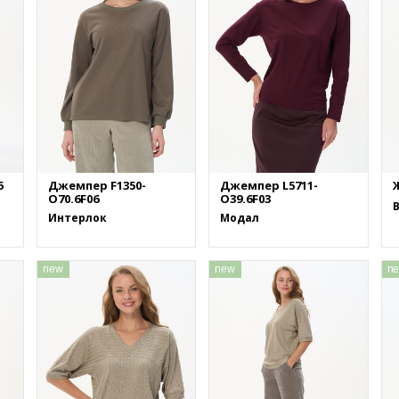
6
Джемпер F1350-
Джемпер L5711-
Ж
O70.6F06
O39.6F03
Интерлок
Модал
new
new
n