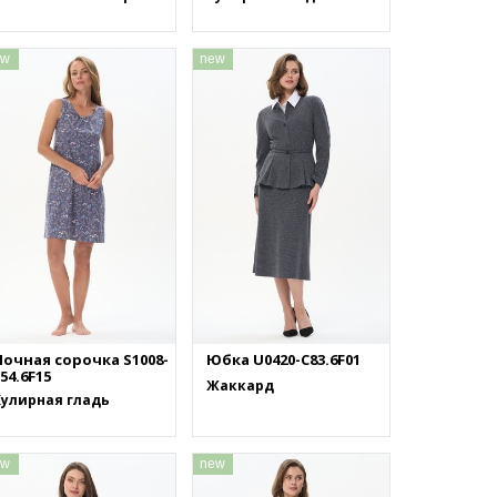
ew
new
Ночная сорочка S1008-
Юбка U0420-C83.6F01
54.6F15
Жаккард
Кулирная гладь
ew
new