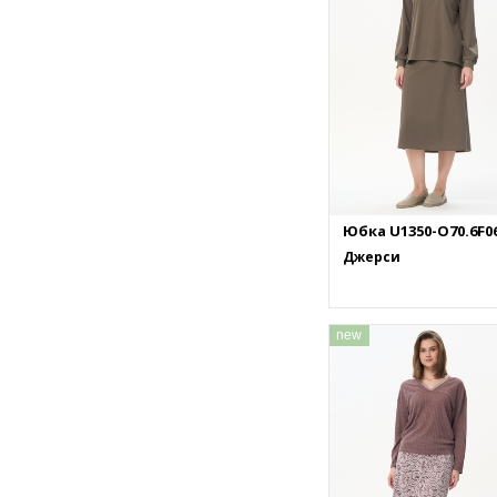
Юбка U1350-O70.6F0
Джерси
new