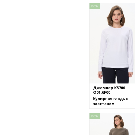
new
Джемпер K5700-
O01.6F00
Кулирная гладь с
эластаном
new