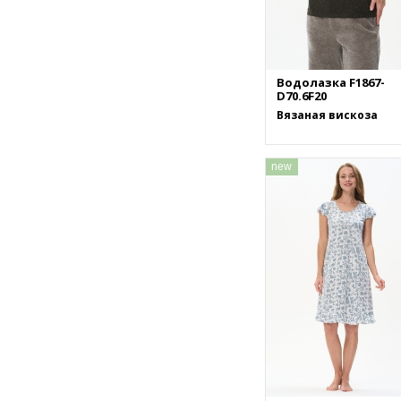
Водолазка F1867-
D70.6F20
Вязаная вискоза
new