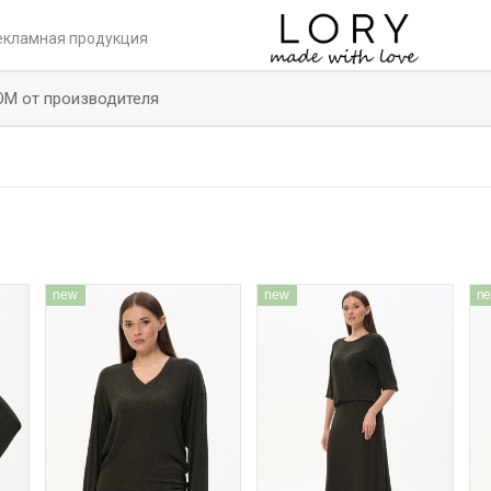
екламная продукция
ОМ от производителя
new
new
n