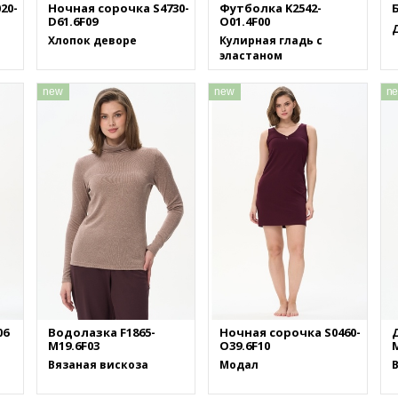
20-
Ночная сорочка S4730-
Футболка K2542-
Б
D61.6F09
O01.4F00
Хлопок деворе
Кулирная гладь с
эластаном
new
new
n
06
Водолазка F1865-
Ночная сорочка S0460-
M19.6F03
O39.6F10
M
Вязаная вискоза
Модал