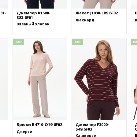
31-
Джемпер K1580-
Жакет J1030-L89.6F02
S83.6F01
Жаккард
Вязаный хлопок
new
new
n
Брюки B4710-O19.6F02
Джемпер F3000-
S49.6F03
O
Джерси
Кашкорсе