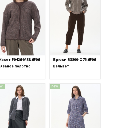
акет F0426-M38.6F06
Брюки B3800-O75.6F06
Вязаное полотно
Вельвет
ew
new