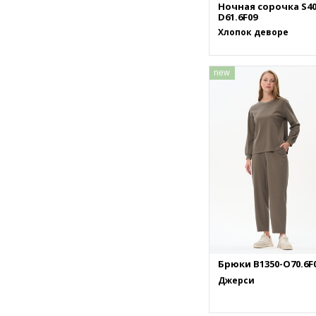
Ночная сорочка S40
D61.6F09
Хлопок деворе
new
Брюки B1350-O70.6F
Джерси