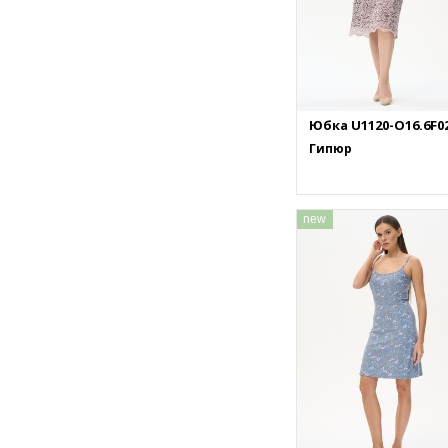
Юбка U1120-O16.6F0
Гипюр
new