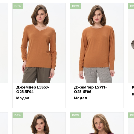
new
new
n
Джемпер L5860-
Джемпер L5711-
К
O25.5F04
O25.6F06
Модал
Модал
new
new
n