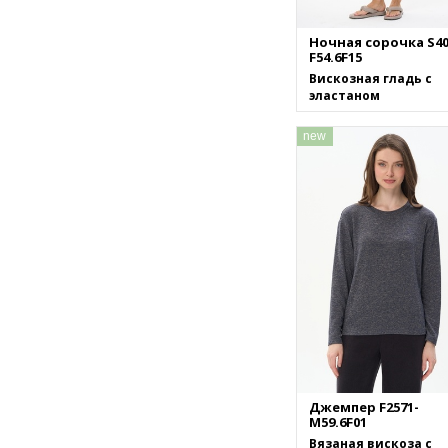
Ночная сорочка S40
F54.6F15
Вискозная гладь с
эластаном
new
Джемпер F2571-
M59.6F01
Вязаная вискоза с