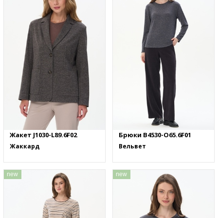
Жакет J1030-L89.6F02
Брюки B4530-O65.6F01
Жаккард
Вельвет
new
new