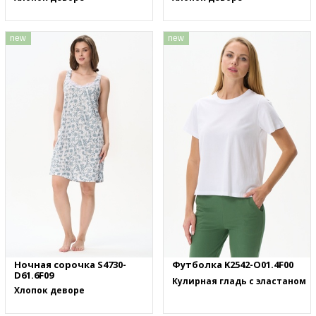
new
new
Ночная сорочка S4730-
Футболка K2542-O01.4F00
D61.6F09
Кулирная гладь с эластаном
Хлопок деворе