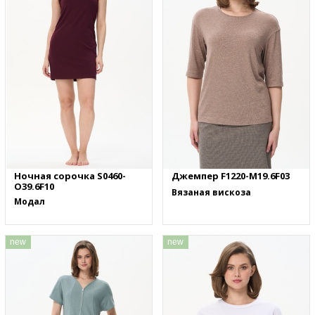
Ночная сорочка S0460-
Джемпер F1220-M19.6F03
O39.6F10
Вязаная вискоза
Модал
new
new