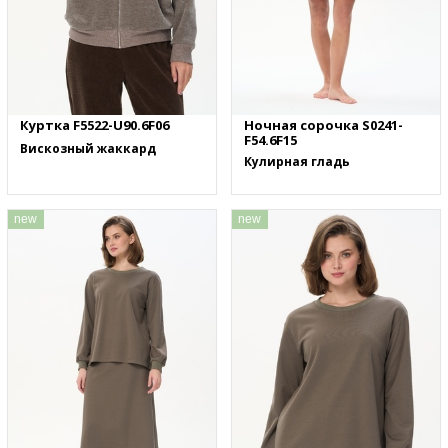
Куртка F5522-U90.6F06
Ночная сорочка S0241-
F54.6F15
Вискозный жаккард
Кулирная гладь
new
new