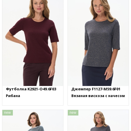
Футболка K2921-O49.6F03
Джемпер F1127-M59.6F01
Рибана
Вязаная вискоза с начесом
new
new