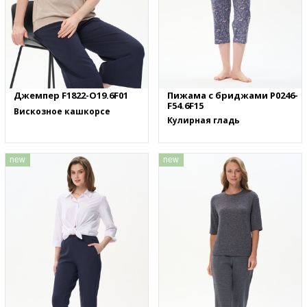
Джемпер F1822-O19.6F01
Пижама с бриджами P0246-
F54.6F15
Вискозное кашкорсе
Кулирная гладь
new
new