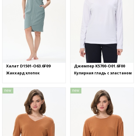
Халат D1501-O63.6F09
Джемпер K5700-O01.6F00
Жаккард хлопок
Кулирная гладь с эластаном
new
new