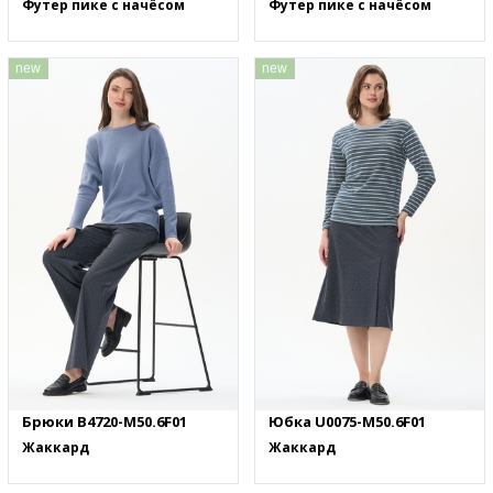
Футер пике с начёсом
Футер пике с начёсом
new
new
Брюки B4720-M50.6F01
Юбка U0075-M50.6F01
Жаккард
Жаккард