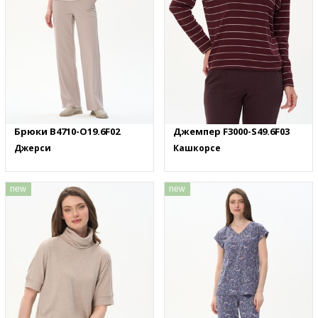
Брюки B4710-O19.6F02
Джемпер F3000-S49.6F03
Джерси
Кашкорсе
new
new