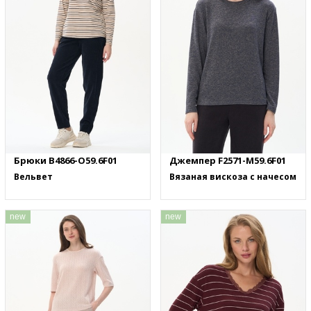
Брюки B4866-O59.6F01
Джемпер F2571-M59.6F01
Вельвет
Вязаная вискоза с начесом
new
new