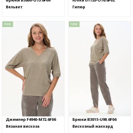
Брюки B3800-O75.6F06
Юбка U1120-O16.6F02
Вельвет
Гипюр
new
new
Джемпер F4940-M72.6F06
Брюки B3015-U90.6F06
Вязаная вискоза
Вискозный жаккард