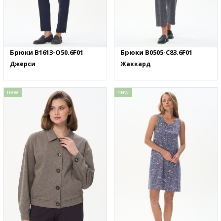
Брюки B1613-O50.6F01
Брюки B0505-C83.6F01
Джерси
Жаккард
new
new