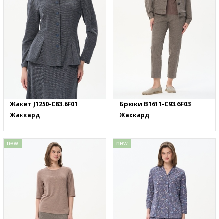
Жакет J1250-C83.6F01
Брюки B1611-C93.6F03
Жаккард
Жаккард
new
new