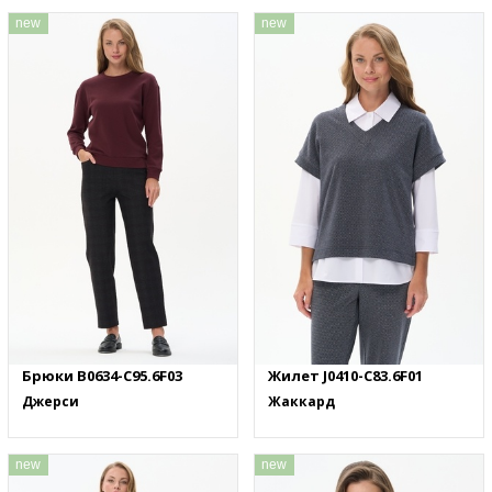
new
new
Брюки B0634-C95.6F03
Жилет J0410-C83.6F01
Джерси
Жаккард
new
new