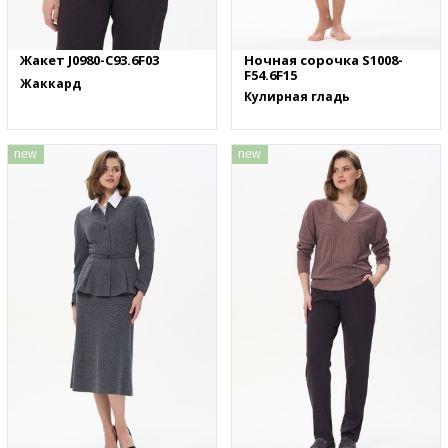
Жакет J0980-C93.6F03
Ночная сорочка S1008-
F54.6F15
Жаккард
Кулирная гладь
new
new