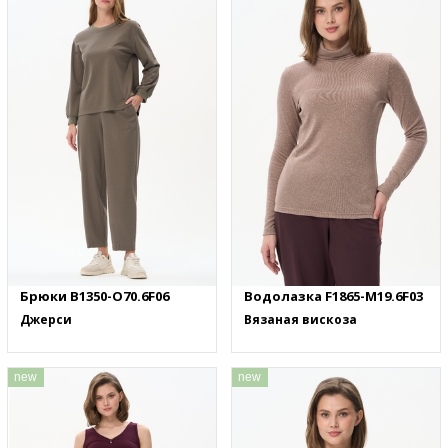
Брюки B1350-O70.6F06
Водолазка F1865-M19.6F03
Джерси
Вязаная вискоза
new
new