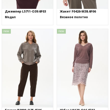
Джемпер L5711-O39.6F03
Жакет F0426-M38.6F06
Модал
Вязаное полотно
new
new