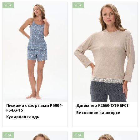
new
new
Пижама с шортами P5904-
Джемпер F2660-O19.6F01
F54.6F15
Вискозное кашкорсе
Кулирная гладь
new
new