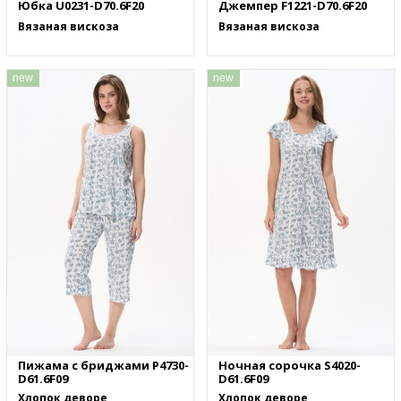
Юбка U0231-D70.6F20
Джемпер F1221-D70.6F20
Вязаная вискоза
Вязаная вискоза
new
new
Пижама с бриджами P4730-
Ночная сорочка S4020-
D61.6F09
D61.6F09
Хлопок деворе
Хлопок деворе