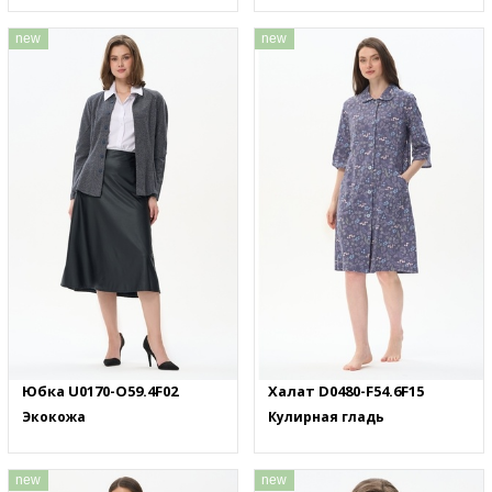
new
new
Юбка U0170-O59.4F02
Халат D0480-F54.6F15
Экокожа
Кулирная гладь
new
new