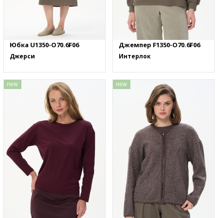
Юбка U1350-O70.6F06
Джемпер F1350-O70.6F06
Джерси
Интерлок
new
new