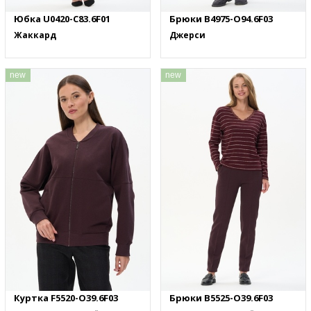
Юбка U0420-C83.6F01
Брюки B4975-O94.6F03
Жаккард
Джерси
new
new
Куртка F5520-O39.6F03
Брюки B5525-O39.6F03