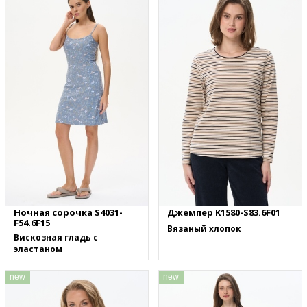
Ночная сорочка S4031-
Джемпер K1580-S83.6F01
F54.6F15
Вязаный хлопок
Вискозная гладь с
эластаном
new
new