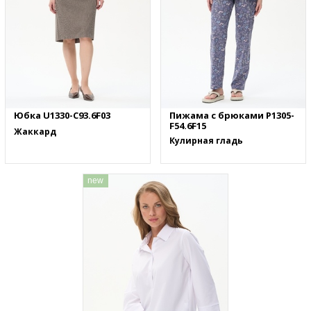
Юбка U1330-C93.6F03
Пижама с брюками P1305-
F54.6F15
Жаккард
Кулирная гладь
new